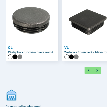
GL
VL
Záslepka kruhová – hlava rovná
Záslepka čtvercová – hlava r
Jsme velkoobchod