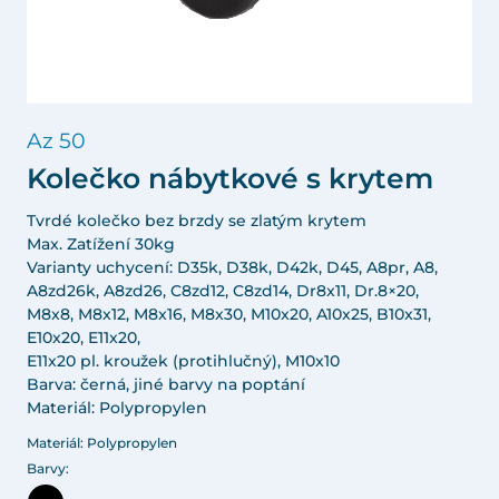
Az 50
Kolečko nábytkové s krytem
Tvrdé kolečko bez brzdy se zlatým krytem
Max. Zatížení 30kg
Varianty uchycení: D35k, D38k, D42k, D45, A8pr, A8,
A8zd26k, A8zd26, C8zd12, C8zd14, Dr8x11, Dr.8×20,
M8x8, M8x12, M8x16, M8x30, M10x20, A10x25, B10x31,
E10x20, E11x20,
E11x20 pl. kroužek (protihlučný), M10x10
Barva: černá, jiné barvy na poptání
Materiál: Polypropylen
Materiál: Polypropylen
Barvy: