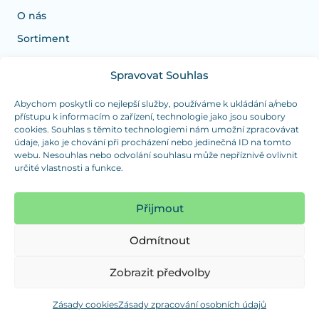
O nás
Sortiment
Spravovat Souhlas
Potřebujete poradit s výběrem?
Jsme tu pro vás Pondělí-Čtvrtek od: 7:30 - 15:30 hodin
Abychom poskytli co nejlepší služby, používáme k ukládání a/nebo
přístupu k informacím o zařízení, technologie jako jsou soubory
a Pátek od 7:30 - 14:30 hodin
cookies. Souhlas s těmito technologiemi nám umožní zpracovávat
údaje, jako je chování při procházení nebo jedinečná ID na tomto
info@dualpraha.cz
+420 725 802 767
webu. Nesouhlas nebo odvolání souhlasu může nepříznivě ovlivnit
určité vlastnosti a funkce.
OSOBNÍ ODBĚR
(platba pouze v hotovosti)
Přijmout
Jsme tu pro vás Pondělí-Čtvrtek od: 7:30 - 15:30 hodin
a Pátek od 7:30 - 14:30 hodin
Odmítnout
Zobrazit mapu
Zobrazit předvolby
Zásady cookies
Zásady zpracování osobních údajů