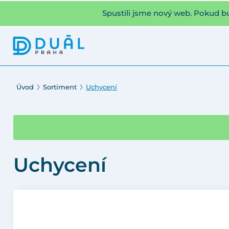
Spustili jsme nový web. Pokud b
Úvod
Sortiment
Uchycení
Uchycení