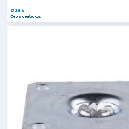
D 38 k
Čep s destičkou