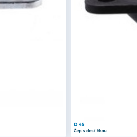
D 45
Čep s destičkou