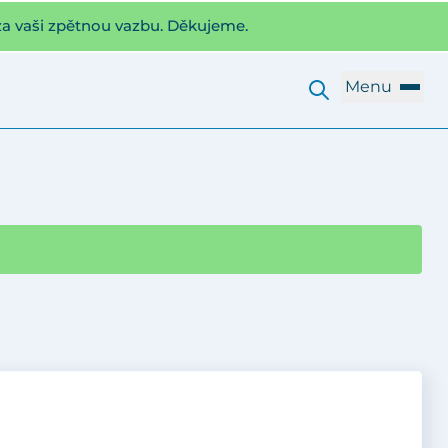
za vaši zpětnou vazbu. Děkujeme.
Menu