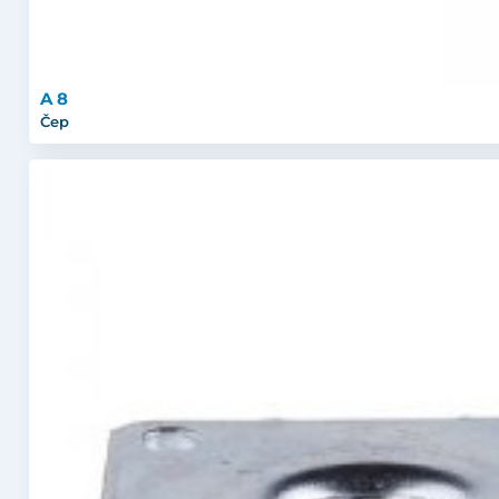
A 8
Čep