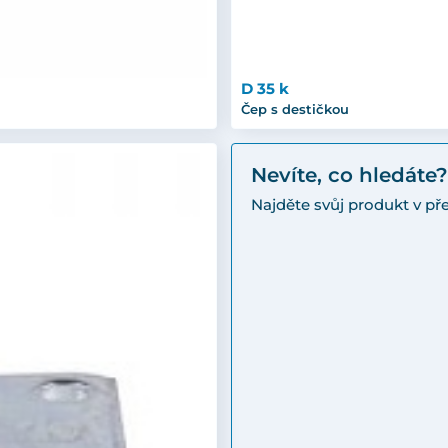
D 35 k
Čep s destičkou
Nevíte, co hledáte?
Najděte svůj produkt v p