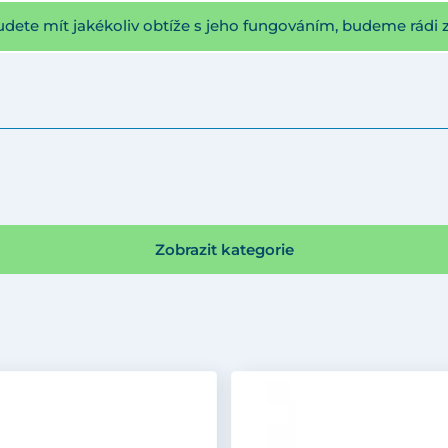
udete mít jakékoliv obtíže s jeho fungováním, budeme rádi 
Zobrazit kategorie