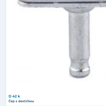
D 42 k
Čep s destičkou