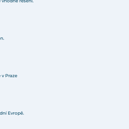
 vhodné řešení.
n.
 v Praze
dní Evropě.