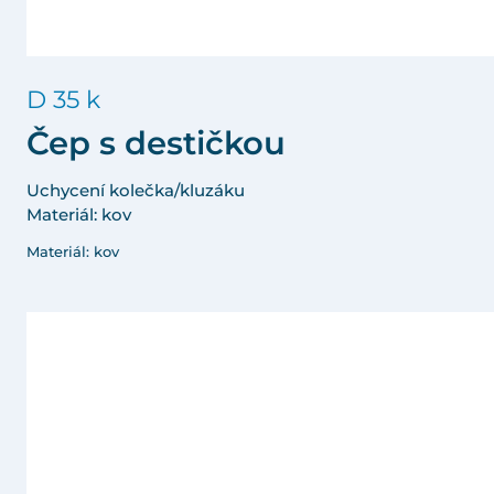
D 35 k
Čep s destičkou
Uchycení kolečka/kluzáku
Materiál: kov
Materiál: kov