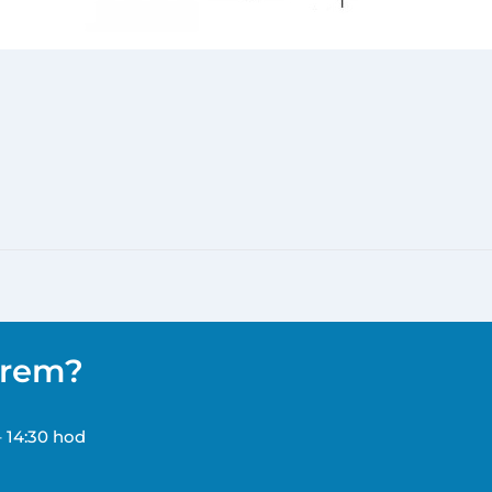
ěrem?
– 14:30 hod