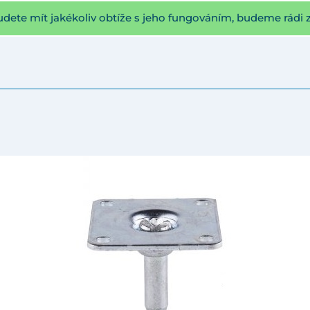
udete mít jakékoliv obtíže s jeho fungováním, budeme rádi 