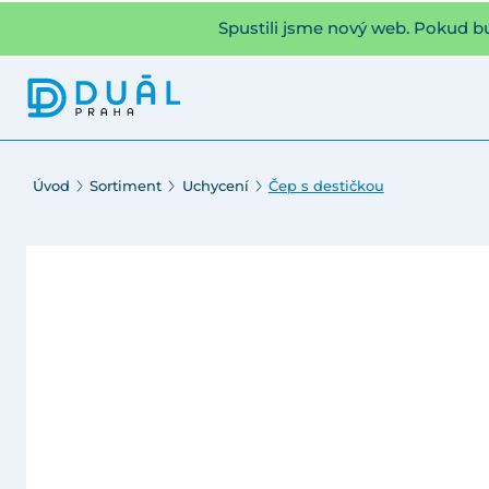
Spustili jsme nový web. Pokud b
Úvod
Sortiment
Uchycení
Čep s destičkou