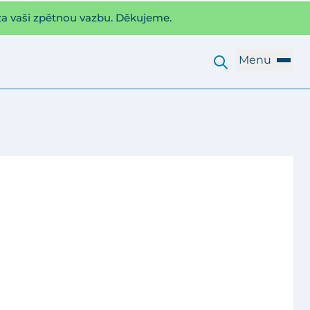
za vaši zpětnou vazbu. Děkujeme.
Menu