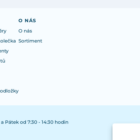
O NÁS
ěry
O nás
kolečka
Sortiment
enty
otů
podložky
 a Pátek od 7:30 - 14:30 hodin