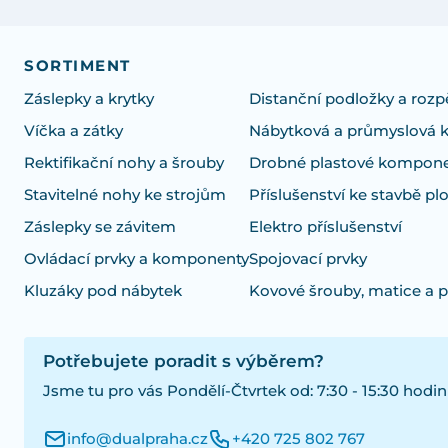
SORTIMENT
Záslepky a krytky
Distanční podložky a rozp
Víčka a zátky
Nábytková a průmyslová 
Rektifikační nohy a šrouby
Drobné plastové kompon
Stavitelné nohy ke strojům
Příslušenství ke stavbě pl
Záslepky se závitem
Elektro příslušenství
Ovládací prvky a komponenty
Spojovací prvky
Kluzáky pod nábytek
Kovové šrouby, matice a 
Potřebujete poradit s výběrem?
Jsme tu pro vás Pondělí-Čtvrtek od: 7:30 - 15:30 hodin
info@dualpraha.cz
+420 725 802 767