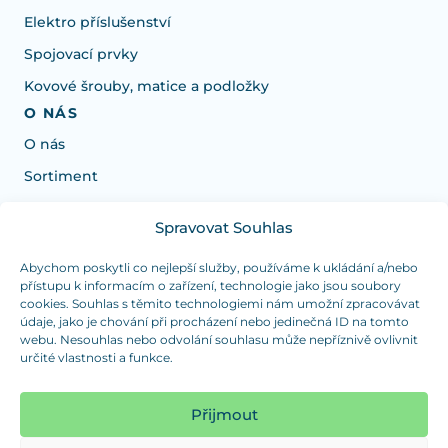
Elektro příslušenství
Spojovací prvky
Kovové šrouby, matice a podložky
O NÁS
O nás
Sortiment
Spravovat Souhlas
Potřebujete poradit s výběrem?
Jsme tu pro vás Pondělí-Čtvrtek od: 7:30 - 15:30 hodin
Abychom poskytli co nejlepší služby, používáme k ukládání a/nebo
přístupu k informacím o zařízení, technologie jako jsou soubory
a Pátek od 7:30 - 14:30 hodin
cookies. Souhlas s těmito technologiemi nám umožní zpracovávat
údaje, jako je chování při procházení nebo jedinečná ID na tomto
info@dualpraha.cz
+420 725 802 767
webu. Nesouhlas nebo odvolání souhlasu může nepříznivě ovlivnit
určité vlastnosti a funkce.
OSOBNÍ ODBĚR
(platba pouze v hotovosti)
Přijmout
Jsme tu pro vás Pondělí-Čtvrtek od: 7:30 - 15:30 hodin
a Pátek od 7:30 - 14:30 hodin