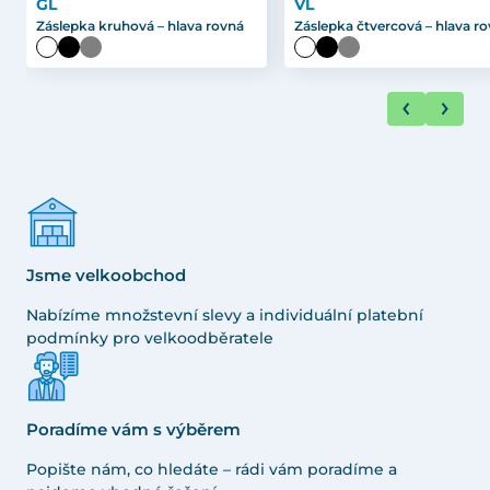
GL
VL
Záslepka kruhová – hlava rovná
Záslepka čtvercová – hlava r
Jsme velkoobchod
Nabízíme množstevní slevy a individuální platební
podmínky pro velkoodběratele
Poradíme vám s výběrem
Popište nám, co hledáte – rádi vám poradíme a