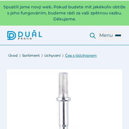
Spustili jsme nový web. Pokud budete mít jakékoliv obtíže
s jeho fungováním, budeme rádi za vaši zpětnou vazbu.
Děkujeme.
Menu
Úvod
Sortiment
Uchycení
Čep s tisícihranem