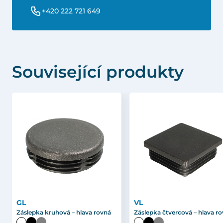
+420 222 721 649
Související produkty
GL
VL
Záslepka kruhová – hlava rovná
Záslepka čtvercová – hlava r