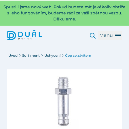
Spustili jsme nový web. Pokud budete mít jakékoliv obtíže
s jeho fungováním, budeme rádi za vaši zpětnou vazbu.
Děkujeme.
Menu
Úvod
Sortiment
Uchycení
Čep se závitem