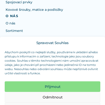
Spojovací prvky
Kovové šrouby, matice a podložky
O NÁS
O nás
Sortiment
Spravovat Souhlas
Potřebujete poradit s výběrem?
Jsme tu pro vás Pondělí-Čtvrtek od: 7:30 - 15:30 hodin
Abychom poskytli co nejlepší služby, používáme k ukládání a/nebo
přístupu k informacím o zařízení, technologie jako jsou soubory
a Pátek od 7:30 - 14:30 hodin
cookies. Souhlas s těmito technologiemi nám umožní zpracovávat
údaje, jako je chování při procházení nebo jedinečná ID na tomto
info@dualpraha.cz
+420 725 802 767
webu. Nesouhlas nebo odvolání souhlasu může nepříznivě ovlivnit
určité vlastnosti a funkce.
OSOBNÍ ODBĚR
(platba pouze v hotovosti)
Přijmout
Jsme tu pro vás Pondělí-Čtvrtek od: 7:30 - 15:30 hodin
a Pátek od 7:30 - 14:30 hodin
Odmítnout
Zobrazit mapu