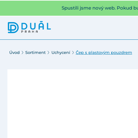
Spustili jsme nový web. Pokud b
Úvod
Sortiment
Uchycení
Čep s plastovým pouzdrem