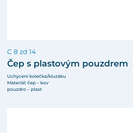
C 8 zd 14
Čep s plastovým pouzdrem
Uchycení kolečka/kluzáku
Materiál: čep – kov
pouzdro – plast