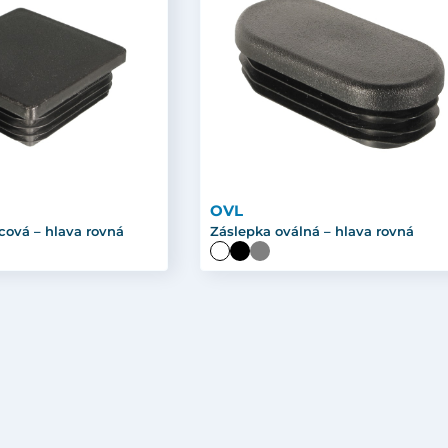
OVL
cová – hlava rovná
Záslepka oválná – hlava rovná