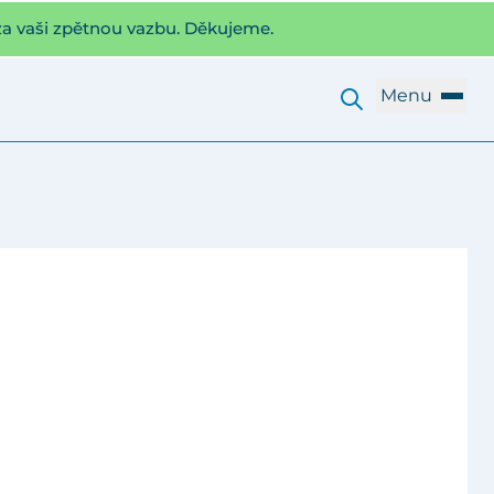
za vaši zpětnou vazbu. Děkujeme.
Menu