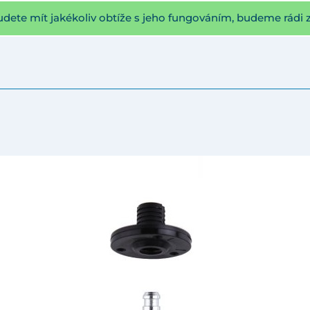
udete mít jakékoliv obtíže s jeho fungováním, budeme rádi 