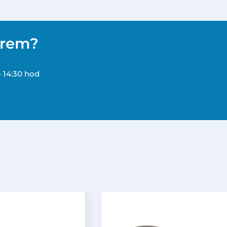
ěrem?
– 14:30 hod