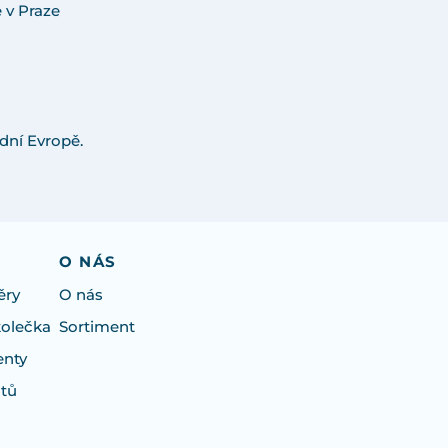
 v Praze
dní Evropě.
O NÁS
ěry
O nás
kolečka
Sortiment
enty
otů