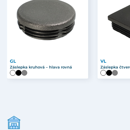
GL
VL
Záslepka kruhová – hlava rovná
Záslepka čtver