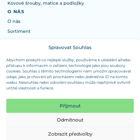
Kovové šrouby, matice a podložky
O NÁS
O nás
Sortiment
Spravovat Souhlas
Potřebujete poradit s výběrem?
Jsme tu pro vás Pondělí-Čtvrtek od: 7:30 - 15:30 hodin
Abychom poskytli co nejlepší služby, používáme k ukládání a/nebo
přístupu k informacím o zařízení, technologie jako jsou soubory
a Pátek od 7:30 - 14:30 hodin
cookies. Souhlas s těmito technologiemi nám umožní zpracovávat
údaje, jako je chování při procházení nebo jedinečná ID na tomto
info@dualpraha.cz
+420 725 802 767
webu. Nesouhlas nebo odvolání souhlasu může nepříznivě ovlivnit
určité vlastnosti a funkce.
OSOBNÍ ODBĚR
(platba pouze v hotovosti)
Přijmout
Jsme tu pro vás Pondělí-Čtvrtek od: 7:30 - 15:30 hodin
a Pátek od 7:30 - 14:30 hodin
Odmítnout
Zobrazit mapu
Zobrazit předvolby