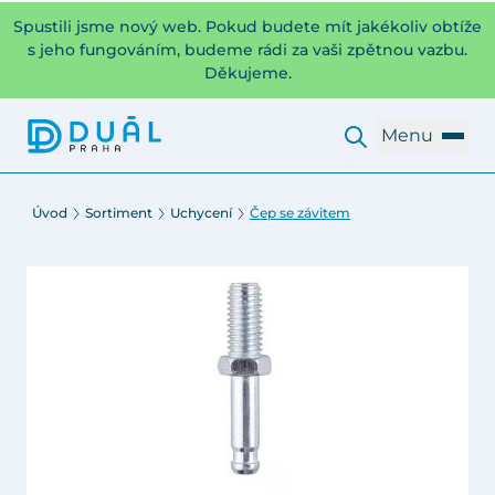
Spustili jsme nový web. Pokud budete mít jakékoliv obtíže
s jeho fungováním, budeme rádi za vaši zpětnou vazbu.
Děkujeme.
Menu
Úvod
Sortiment
Uchycení
Čep se závitem