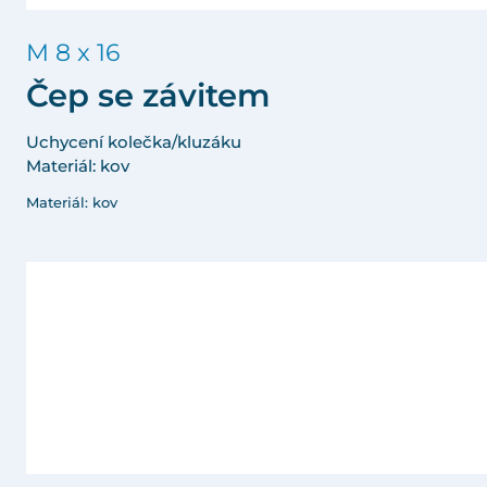
M 8 x 16
Čep se závitem
Uchycení kolečka/kluzáku
Materiál: kov
Materiál: kov