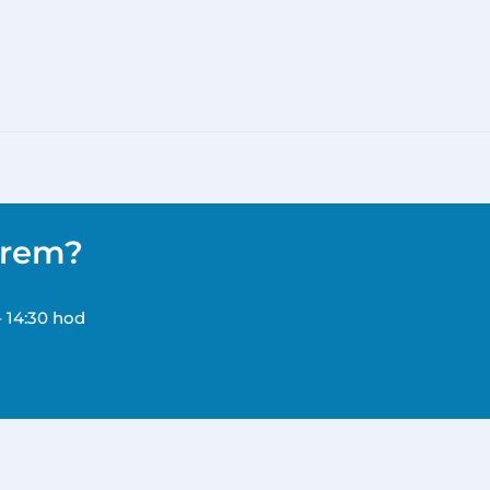
ěrem?
– 14:30 hod