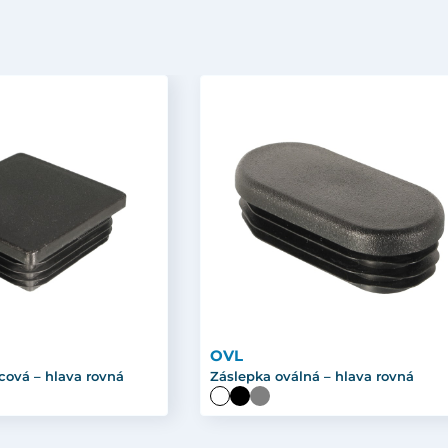
OVL
cová – hlava rovná
Záslepka oválná – hlava rovná