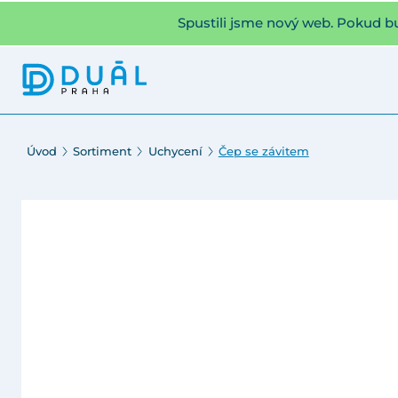
Spustili jsme nový web. Pokud b
Úvod
Sortiment
Uchycení
Čep se závitem