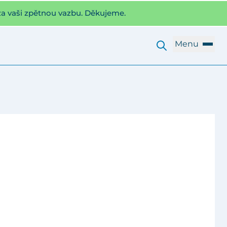
za vaši zpětnou vazbu. Děkujeme.
Menu