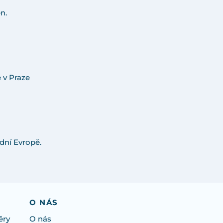
n.
 v Praze
dní Evropě.
O NÁS
ěry
O nás