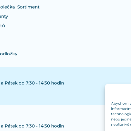
kolečka
Sortiment
enty
otů
podložky
 a Pátek od 7:30 - 14:30 hodin
Abychom pos
informacím 
technologi
nebo jedin
nepříznivě o
 a Pátek od 7:30 - 14:30 hodin