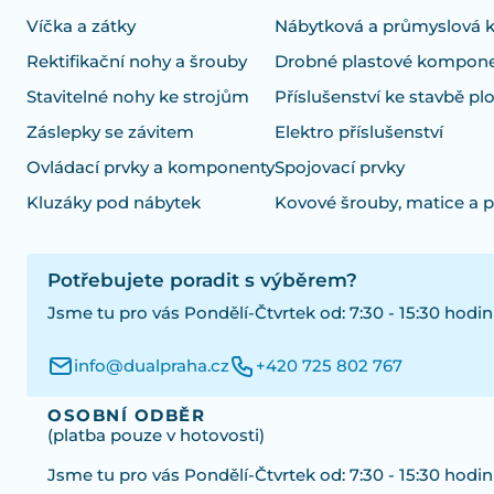
Víčka a zátky
Nábytková a průmyslová 
Rektifikační nohy a šrouby
Drobné plastové kompon
Stavitelné nohy ke strojům
Příslušenství ke stavbě pl
Záslepky se závitem
Elektro příslušenství
Ovládací prvky a komponenty
Spojovací prvky
Kluzáky pod nábytek
Kovové šrouby, matice a 
Potřebujete poradit s výběrem?
Jsme tu pro vás Pondělí-Čtvrtek od: 7:30 - 15:30 hodin
info@dualpraha.cz
+420 725 802 767
OSOBNÍ ODBĚR
(platba pouze v hotovosti)
Jsme tu pro vás Pondělí-Čtvrtek od: 7:30 - 15:30 hodin