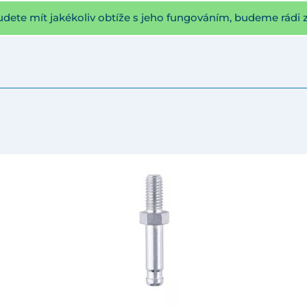
udete mít jakékoliv obtíže s jeho fungováním, budeme rádi 