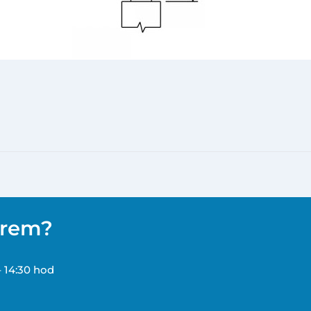
ěrem?
– 14:30 hod