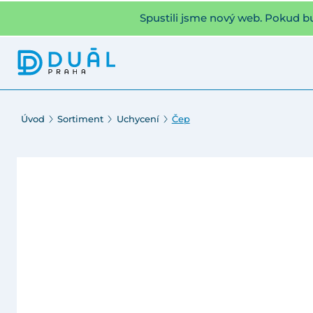
Spustili jsme nový web. Pokud b
Úvod
Sortiment
Uchycení
Čep