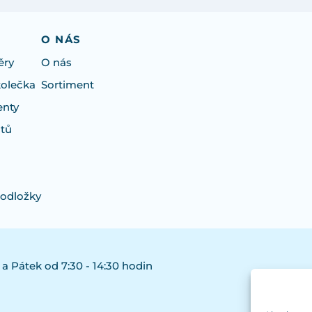
O NÁS
ěry
O nás
kolečka
Sortiment
enty
otů
podložky
 a Pátek od 7:30 - 14:30 hodin