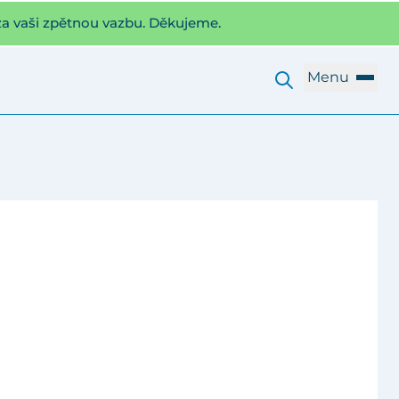
za vaši zpětnou vazbu. Děkujeme.
Menu