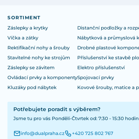
SORTIMENT
Záslepky a krytky
Distanční podložky a rozp
Víčka a zátky
Nábytková a průmyslová 
Rektifikační nohy a šrouby
Drobné plastové kompon
Stavitelné nohy ke strojům
Příslušenství ke stavbě pl
Záslepky se závitem
Elektro příslušenství
Ovládací prvky a komponenty
Spojovací prvky
Kluzáky pod nábytek
Kovové šrouby, matice a 
Potřebujete poradit s výběrem?
Jsme tu pro vás Pondělí-Čtvrtek od: 7:30 - 15:30 hodin
info@dualpraha.cz
+420 725 802 767