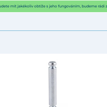
udete mít jakékoliv obtíže s jeho fungováním, budeme rádi 