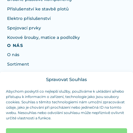
Příslušenství ke stavbě plotů
Elektro příslušenství
Spojovací prvky
Kovové šrouby, matice a podložky
O NÁS
O nás
Sortiment
Spravovat Souhlas
Potřebujete poradit s výběrem?
Jsme tu pro vás Pondělí-Čtvrtek od: 7:30 - 15:30 hodin
Abychom poskytli co nejlepší služby, používáme k ukládání a/nebo
přístupu k informacím o zařízení, technologie jako jsou soubory
a Pátek od 7:30 - 14:30 hodin
cookies. Souhlas s těmito technologiemi nám umožní zpracovávat
údaje, jako je chování při procházení nebo jedinečná ID na tomto
info@dualpraha.cz
+420 725 802 767
webu. Nesouhlas nebo odvolání souhlasu může nepříznivě ovlivnit
určité vlastnosti a funkce.
OSOBNÍ ODBĚR
(platba pouze v hotovosti)