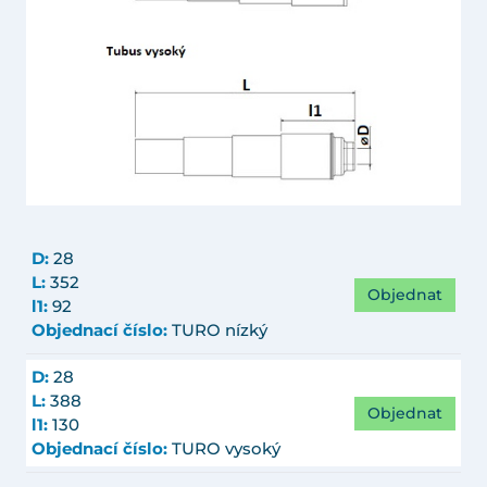
D:
28
L:
352
Objednat
l1:
92
Objednací číslo:
TURO nízký
D:
28
L:
388
Objednat
l1:
130
Objednací číslo:
TURO vysoký