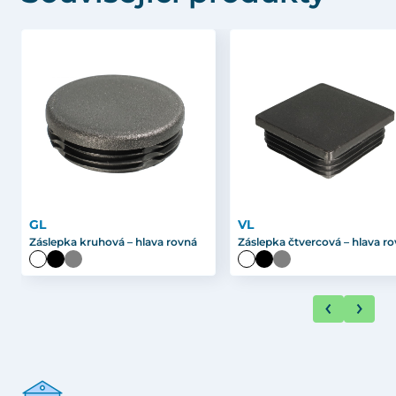
GL
VL
Záslepka kruhová – hlava rovná
Záslepka čtvercová – hlava r