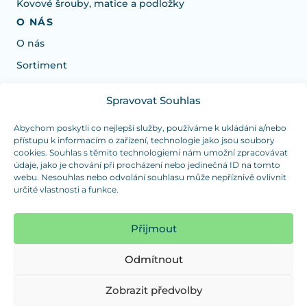
Kovové šrouby, matice a podložky
O NÁS
O nás
Sortiment
Spravovat Souhlas
Potřebujete poradit s výběrem?
Jsme tu pro vás Pondělí-Čtvrtek od: 7:30 - 15:30 hodin
Abychom poskytli co nejlepší služby, používáme k ukládání a/nebo
přístupu k informacím o zařízení, technologie jako jsou soubory
a Pátek od 7:30 - 14:30 hodin
cookies. Souhlas s těmito technologiemi nám umožní zpracovávat
údaje, jako je chování při procházení nebo jedinečná ID na tomto
info@dualpraha.cz
+420 725 802 767
webu. Nesouhlas nebo odvolání souhlasu může nepříznivě ovlivnit
určité vlastnosti a funkce.
OSOBNÍ ODBĚR
(platba pouze v hotovosti)
Přijmout
Jsme tu pro vás Pondělí-Čtvrtek od: 7:30 - 15:30 hodin
a Pátek od 7:30 - 14:30 hodin
Odmítnout
Zobrazit mapu
Zobrazit předvolby