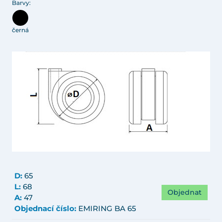
Barvy:
černá
D:
65
L:
68
Objednat
A:
47
Objednací číslo:
EMIRING BA 65