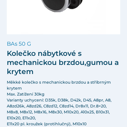
BAs 50 G
Kolečko nábytkové s
mechanickou brzdou,gumou a
krytem
Měkké kolečko s mechanickou brzdou a stříbrným
krytem
Max. Zatížení 30kg
Varianty uchycení: D35k, D38k, D42k, D45, A8pr, A8,
A8zd26k, A8zd26, C8zd12, C8zd14, Dr8x11, Dr.8×20,
M8x8, M8x12, M8x16, M8x30, M10x20, A10x25, B10x31,
E10x20, E11x20,
E11x20 pl. kroužek (protihlučný), M10x10