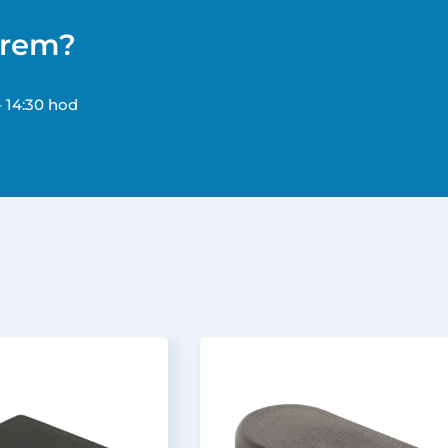
ěrem?
– 14:30 hod