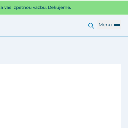
za vaši zpětnou vazbu. Děkujeme.
Menu