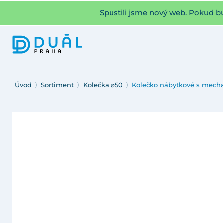
Spustili jsme nový web. Pokud b
Úvod
Sortiment
Kolečka ⌀50
Kolečko nábytkové s mech