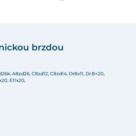
nickou brzdou
d26k, A8zd26, C8zd12, C8zd14, Dr8x11, Dr.8×20,
20, E11x20,