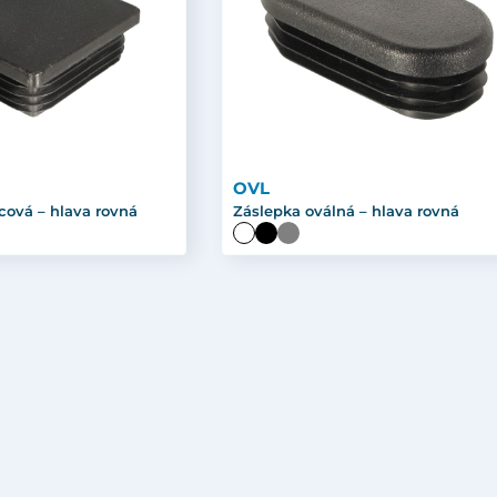
OVL
cová – hlava rovná
Záslepka oválná – hlava rovná