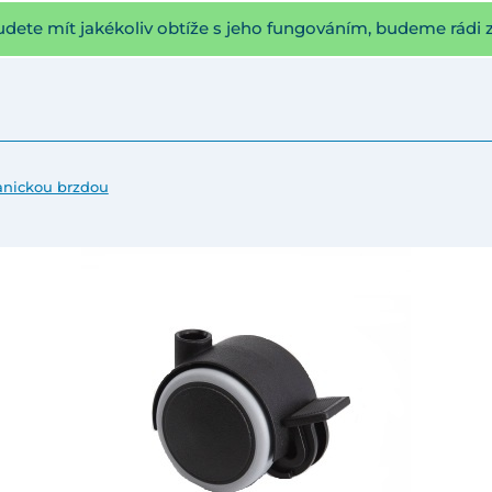
udete mít jakékoliv obtíže s jeho fungováním, budeme rádi 
anickou brzdou