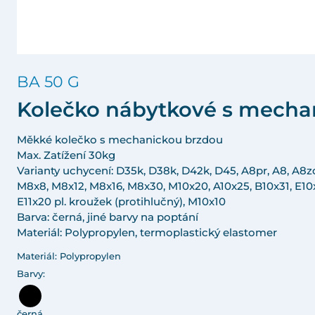
BA 50 G
Kolečko nábytkové s mecha
Měkké kolečko s mechanickou brzdou
Max. Zatížení 30kg
Varianty uchycení: D35k, D38k, D42k, D45, A8pr, A8, A8z
M8x8, M8x12, M8x16, M8x30, M10x20, A10x25, B10x31, E10x
E11x20 pl. kroužek (protihlučný), M10x10
Barva: černá, jiné barvy na poptání
Materiál: Polypropylen, termoplastický elastomer
Materiál: Polypropylen
Barvy:
černá