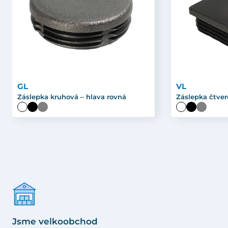
GL
VL
Záslepka kruhová – hlava rovná
Záslepka čtver
Jsme velkoobchod