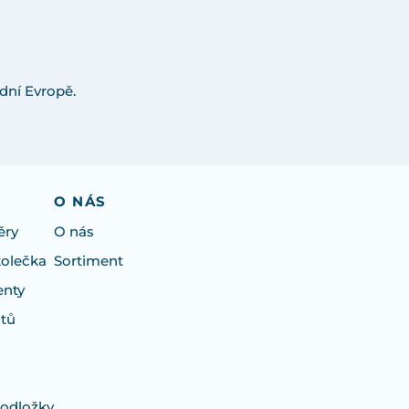
dní Evropě.
O NÁS
ěry
O nás
kolečka
Sortiment
enty
otů
podložky