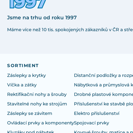
Jsme na trhu od roku 1997
Máme více než 10 tis. spokojených zákazníků v ČR a stře
SORTIMENT
Záslepky a krytky
Distanční podložky a rozp
Víčka a zátky
Nábytková a průmyslová 
Rektifikační nohy a šrouby
Drobné plastové kompon
Stavitelné nohy ke strojům
Příslušenství ke stavbě pl
Záslepky se závitem
Elektro příslušenství
Ovládací prvky a komponenty
Spojovací prvky
Kluzáky pod nábytek
Kovové šrouby, matice a 