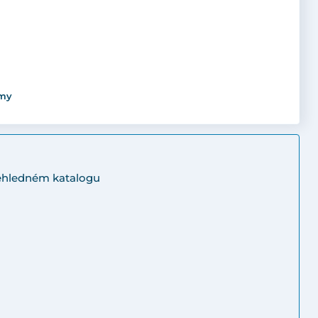
émy
řehledném katalogu