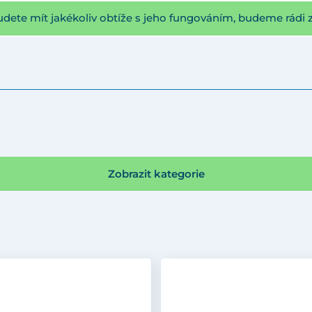
udete mít jakékoliv obtíže s jeho fungováním, budeme rádi 
Zobrazit kategorie