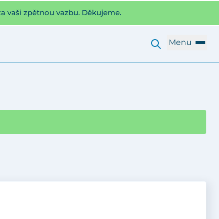
za vaši zpětnou vazbu. Děkujeme.
Menu