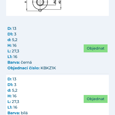
D:
13
D1:
3
d:
5,2
H:
16
Objednat
L:
27,3
L1:
16
Barva:
černá
Objednací číslo:
KBKZ1K
D:
13
D1:
3
d:
5,2
H:
16
Objednat
L:
27,3
L1:
16
Barva:
bílá