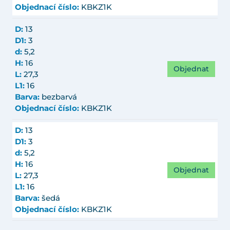
Objednací číslo:
KBKZ1K
D:
13
D1:
3
d:
5,2
H:
16
Objednat
L:
27,3
L1:
16
Barva:
bezbarvá
Objednací číslo:
KBKZ1K
D:
13
D1:
3
d:
5,2
H:
16
Objednat
L:
27,3
L1:
16
Barva:
šedá
Objednací číslo:
KBKZ1K