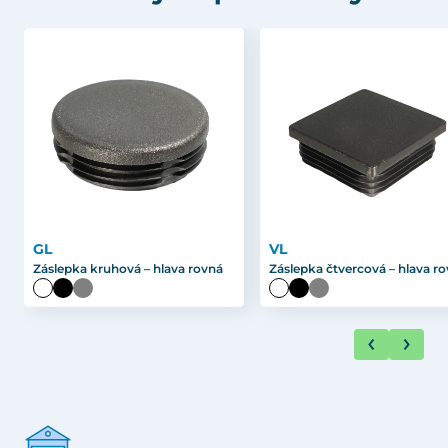
GL
VL
Záslepka kruhová – hlava rovná
Záslepka čtvercová – hlava r