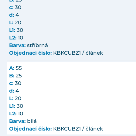
c:
30
d:
4
L:
20
L1:
30
L2:
10
Barva:
stříbrná
Objednací číslo:
KBKCUBZ1 / článek
A:
55
B:
25
c:
30
d:
4
L:
20
L1:
30
L2:
10
Barva:
bílá
Objednací číslo:
KBKCUBZ1 / článek