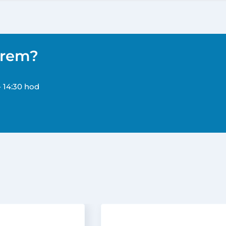
ěrem?
– 14:30 hod