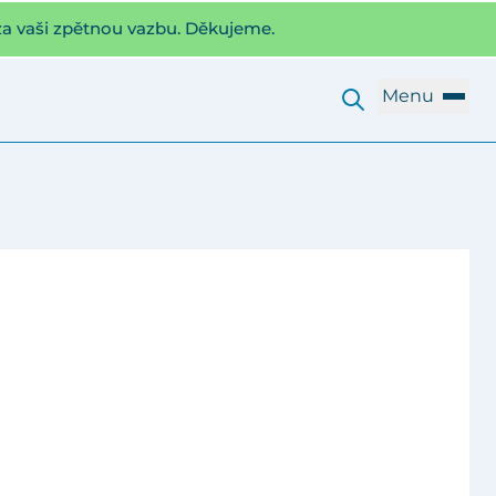
za vaši zpětnou vazbu. Děkujeme.
Menu