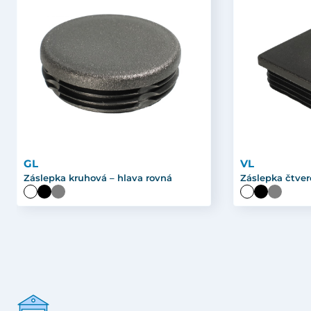
GL
VL
Záslepka kruhová – hlava rovná
Záslepka čtver