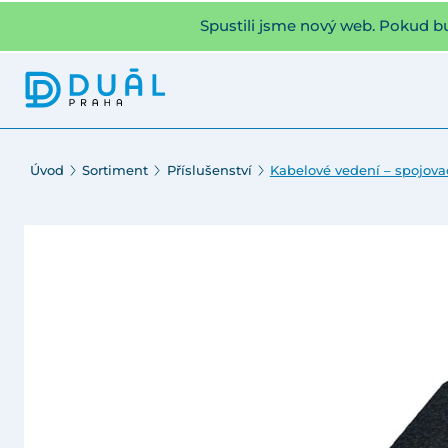
Spustili jsme nový web. Pokud b
Úvod
Sortiment
Příslušenství
Kabelové vedení – spojova