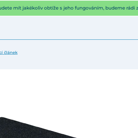
udete mít jakékoliv obtíže s jeho fungováním, budeme rádi 
cí článek