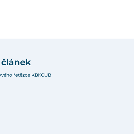
 článek
lového řetězce KBKCUB