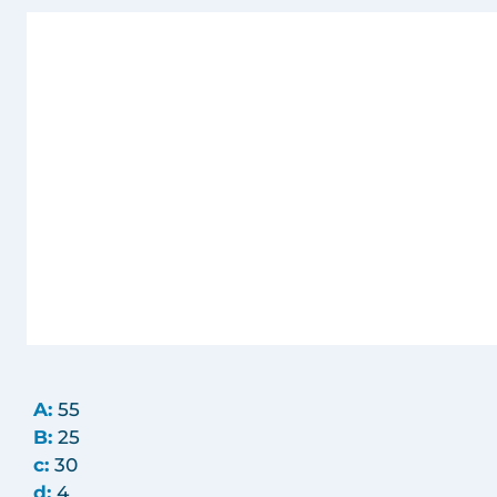
A:
55
B:
25
c:
30
d:
4