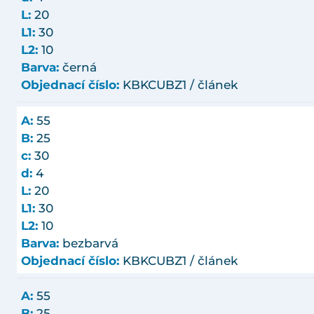
L:
20
L1:
30
L2:
10
Barva:
černá
Objednací číslo:
KBKCUBZ1 / článek
A:
55
B:
25
c:
30
d:
4
L:
20
L1:
30
L2:
10
Barva:
bezbarvá
Objednací číslo:
KBKCUBZ1 / článek
A:
55
B:
25