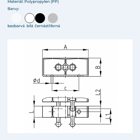
Materiál: Polypropylen (PP)
Barvy:
bezbarvá
bílá
černá
stříbrná