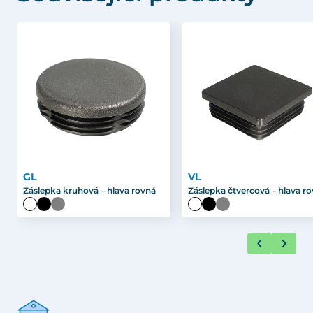
GL
VL
Záslepka kruhová – hlava rovná
Záslepka čtvercová – hlava r