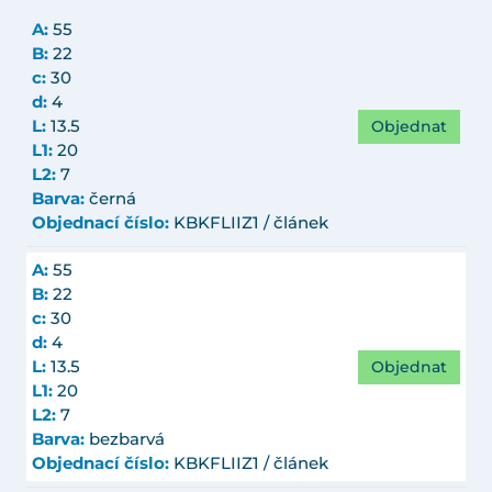
A:
55
B:
22
c:
30
d:
4
Objednat
L:
13.5
L1:
20
L2:
7
Barva:
černá
Objednací číslo:
KBKFLIIZ1 / článek
A:
55
B:
22
c:
30
d:
4
Objednat
L:
13.5
L1:
20
L2:
7
Barva:
bezbarvá
Objednací číslo:
KBKFLIIZ1 / článek