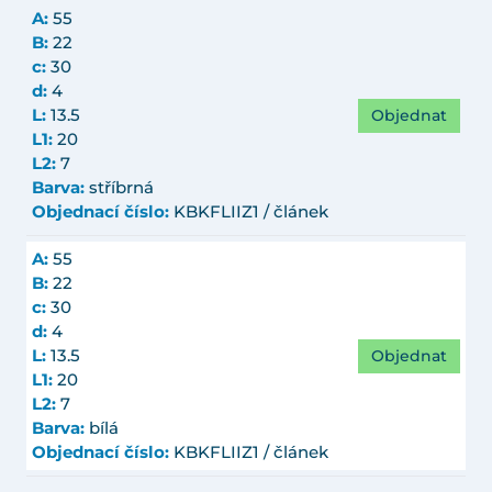
A:
55
B:
22
c:
30
d:
4
Objednat
L:
13.5
L1:
20
L2:
7
Barva:
stříbrná
Objednací číslo:
KBKFLIIZ1 / článek
A:
55
B:
22
c:
30
d:
4
Objednat
L:
13.5
L1:
20
L2:
7
Barva:
bílá
Objednací číslo:
KBKFLIIZ1 / článek