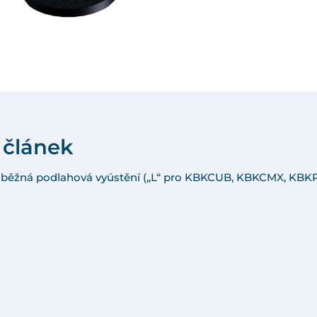
 článek
a běžná podlahová vyústění („L“ pro KBKCUB, KBKCMX, KBKP