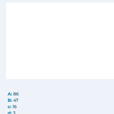
A:
86
B:
47
c:
16
d:
3