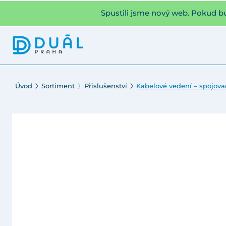
Spustili jsme nový web. Pokud b
Úvod
Sortiment
Příslušenství
Kabelové vedení – spojova