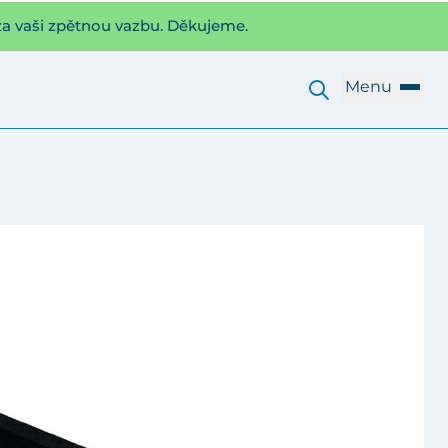
za vaši zpětnou vazbu. Děkujeme.
Menu