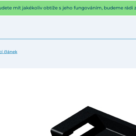
udete mít jakékoliv obtíže s jeho fungováním, budeme rádi 
cí článek