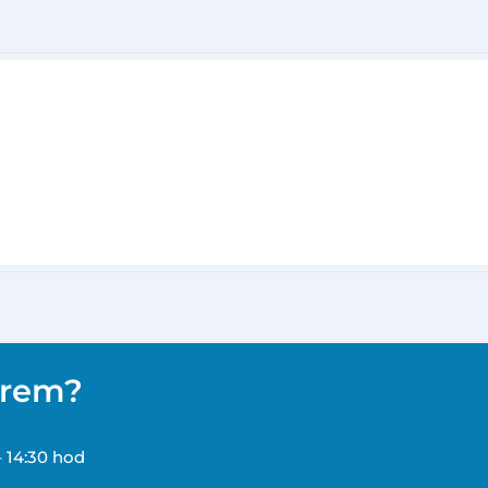
ěrem?
– 14:30 hod