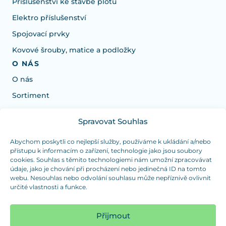
Příslušenství ke stavbě plotů
Elektro příslušenství
Spojovací prvky
Kovové šrouby, matice a podložky
O NÁS
O nás
Sortiment
Spravovat Souhlas
Potřebujete poradit s výběrem?
Jsme tu pro vás Pondělí-Čtvrtek od: 7:30 - 15:30 hodin
Abychom poskytli co nejlepší služby, používáme k ukládání a/nebo
přístupu k informacím o zařízení, technologie jako jsou soubory
a Pátek od 7:30 - 14:30 hodin
cookies. Souhlas s těmito technologiemi nám umožní zpracovávat
údaje, jako je chování při procházení nebo jedinečná ID na tomto
info@dualpraha.cz
+420 725 802 767
webu. Nesouhlas nebo odvolání souhlasu může nepříznivě ovlivnit
určité vlastnosti a funkce.
OSOBNÍ ODBĚR
(platba pouze v hotovosti)
Přijmout
Jsme tu pro vás Pondělí-Čtvrtek od: 7:30 - 15:30 hodin