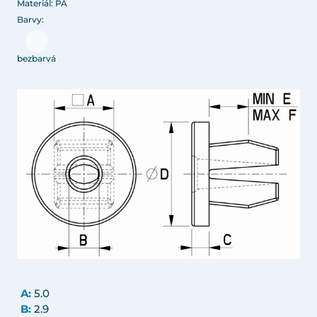
Materiál: PA
Barvy:
bezbarvá
A:
5.0
B:
2.9