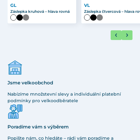
GL
VL
Záslepka kruhová – hlava rovná
Záslepka čtvercová – hlava r
Jsme velkoobchod
Nabízíme množstevní slevy a individuální platební
podmínky pro velkoodběratele
Poradíme vám s výběrem
Popište nám, co hledáte – rádi vám poradíme a