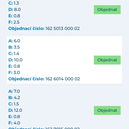
C:
1.3
Objednat
D:
8.0
E:
0.8
F:
2.5
Objednací číslo:
162 5013 000 02
A:
6.0
B:
3.5
C:
1.4
Objednat
D:
10.0
E:
0.8
F:
3.0
Objednací číslo:
162 6014 000 02
A:
7.0
B:
4.2
C:
1.5
Objednat
D:
12.0
E:
0.8
F:
4.0