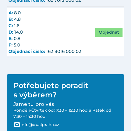
Objednací číslo:
162 7015 000 02
A:
8.0
B:
4.8
C:
1.6
Objednat
D:
14.0
E:
0.8
F:
5.0
Objednací číslo:
162 8016 000 02
Potřebujete poradit
s výběrem?
Jsme tu pro vás
Pondělí-Čtvrtek od: 7:30 – 15:30 hod a Pátek od
7:30 – 14:30 hod
info@dualpraha.cz