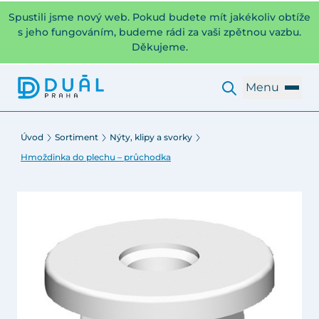
Spustili jsme nový web. Pokud budete mít jakékoliv obtíže
s jeho fungováním, budeme rádi za vaši zpětnou vazbu.
Děkujeme.
Menu
Úvod
Sortiment
Nýty, klipy a svorky
Hmoždinka do plechu – průchodka