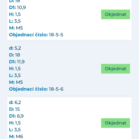
D:
18
D1:
10,9
Objednat
H:
1,5
L:
3,5
M:
M5
Objednací číslo:
18-5-5
d:
5,2
D:
18
D1:
11,9
Objednat
H:
1,5
L:
3,5
M:
M5
Objednací číslo:
18-5-6
d:
6,2
D:
15
D1:
6,9
Objednat
H:
1,5
L:
3,5
M:
M6