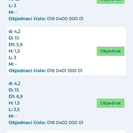
L:
3
M:
-
Objednací číslo:
018 0400 000 01
d:
4,2
D:
10
D1:
5,9
Objednat
H:
1,3
L:
3
M:
-
Objednací číslo:
018 0401 000 01
d:
4,2
D:
15
D1:
6,9
Objednat
H:
1,5
L:
3,5
M:
-
Objednací číslo:
018 0402 000 01