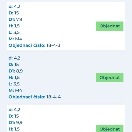
d:
4,2
D:
15
D1:
7,9
Objednat
H:
1,5
L:
3,5
M:
M4
Objednací číslo:
18-4-3
d:
4,2
D:
15
D1:
8,9
Objednat
H:
1,5
L:
3,5
M:
M4
Objednací číslo:
18-4-4
d:
4,2
D:
15
D1:
9,9
Objednat
H:
1,5