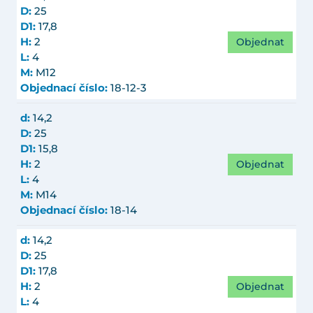
D:
25
D1:
17,8
Objednat
H:
2
L:
4
M:
M12
Objednací číslo:
18-12-3
d:
14,2
D:
25
D1:
15,8
Objednat
H:
2
L:
4
M:
M14
Objednací číslo:
18-14
d:
14,2
D:
25
D1:
17,8
Objednat
H:
2
L:
4