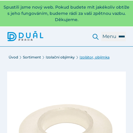
Spustili jsme nový web. Pokud budete mít jakékoliv obtíže
s jeho fungováním, budeme rádi za vaši zpětnou vazbu.
Děkujeme.
Menu
Úvod
Sortiment
Izolační objímky
Izolátor, objímka