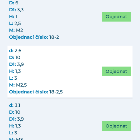
D:
6
D1:
3,3
Objednat
H:
1
L:
2,5
M:
M2
Objednací číslo:
18-2
d:
2,6
D:
10
D1:
3,9
Objednat
H:
1,3
L:
3
M:
M2,5
Objednací číslo:
18-2,5
d:
3,1
D:
10
D1:
3,9
Objednat
H:
1,3
L:
3
M:
M3