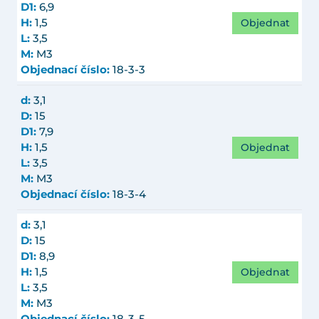
D1:
6,9
Objednat
H:
1,5
L:
3,5
M:
M3
Objednací číslo:
18-3-3
d:
3,1
D:
15
D1:
7,9
Objednat
H:
1,5
L:
3,5
M:
M3
Objednací číslo:
18-3-4
d:
3,1
D:
15
D1:
8,9
Objednat
H:
1,5
L:
3,5
M:
M3