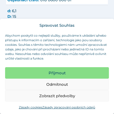
Objednací číslo:
018 0600 000 01
d:
6,1
D:
15
D1:
7,9
Spravovat Souhlas
Objednat
H:
1,5
L:
3,5
Abychom poskytli co nejlepší služby, používáme k ukládání a/nebo
M:
-
přístupu k informacím o zařízení, technologie jako jsou soubory
Objednací číslo:
018 0601 000 01
cookies. Souhlas s těmito technologiemi nám umožní zpracovávat
údaje, jako je chování při procházení nebo jedinečná ID na tomto
webu. Nesouhlas nebo odvolání souhlasu může nepříznivě ovlivnit
d:
6,1
určité vlastnosti a funkce.
D:
15
D1:
8,9
Objednat
H:
1,5
Přijmout
L:
3,5
M:
-
Odmítnout
Objednací číslo:
018 0602 000 01
Zobrazit předvolby
d:
6,1
D:
15
Zásady cookies
Zásady zpracování osobních údajů
D1:
9,9