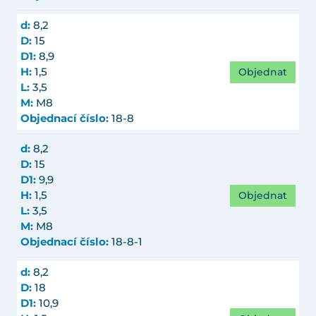
d:
8,2
D:
15
D1:
8,9
Objednat
H:
1,5
L:
3,5
M:
M8
Objednací číslo:
18-8
d:
8,2
D:
15
D1:
9,9
Objednat
H:
1,5
L:
3,5
M:
M8
Objednací číslo:
18-8-1
d:
8,2
D:
18
D1:
10,9