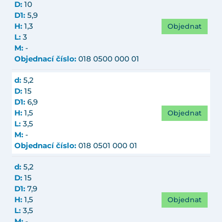
D:
10
D1:
5,9
Objednat
H:
1,3
L:
3
M:
-
Objednací číslo:
018 0500 000 01
d:
5,2
D:
15
D1:
6,9
Objednat
H:
1,5
L:
3,5
M:
-
Objednací číslo:
018 0501 000 01
d:
5,2
D:
15
D1:
7,9
Objednat
H:
1,5
L:
3,5
M:
-