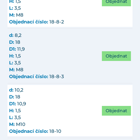
Objednat
H:
1,5
L:
3,5
M:
M8
Objednací číslo:
18-8-2
d:
8,2
D:
18
D1:
11,9
Objednat
H:
1,5
L:
3,5
M:
M8
Objednací číslo:
18-8-3
d:
10,2
D:
18
D1:
10,9
Objednat
H:
1,5
L:
3,5
M:
M10
Objednací číslo:
18-10