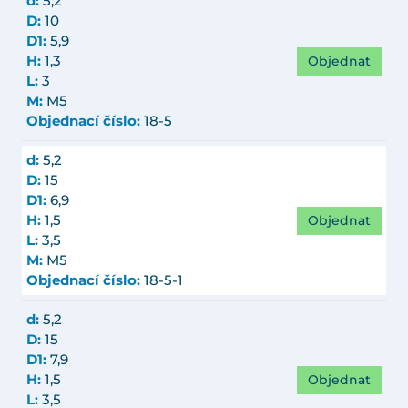
d:
5,2
D:
10
D1:
5,9
Objednat
H:
1,3
L:
3
M:
M5
Objednací číslo:
18-5
d:
5,2
D:
15
D1:
6,9
Objednat
H:
1,5
L:
3,5
M:
M5
Objednací číslo:
18-5-1
d:
5,2
D:
15
D1:
7,9
Objednat
H:
1,5
L:
3,5