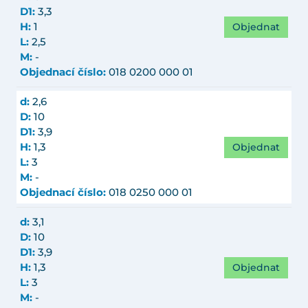
D1:
3,3
Objednat
H:
1
L:
2,5
M:
-
Objednací číslo:
018 0200 000 01
d:
2,6
D:
10
D1:
3,9
Objednat
H:
1,3
L:
3
M:
-
Objednací číslo:
018 0250 000 01
d:
3,1
D:
10
D1:
3,9
Objednat
H:
1,3
L:
3
M:
-