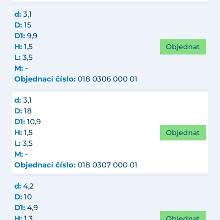
d:
3,1
D:
15
D1:
9,9
Objednat
H:
1,5
L:
3,5
M:
-
Objednací číslo:
018 0306 000 01
d:
3,1
D:
18
D1:
10,9
Objednat
H:
1,5
L:
3,5
M:
-
Objednací číslo:
018 0307 000 01
d:
4,2
D:
10
D1:
4,9
Objednat
H:
1,3