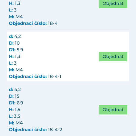
Objednat
H:
1,3
L:
3
M:
M4
Objednací číslo:
18-4
d:
4,2
D:
10
D1:
5,9
Objednat
H:
1,3
L:
3
M:
M4
Objednací číslo:
18-4-1
d:
4,2
D:
15
D1:
6,9
Objednat
H:
1,5
L:
3,5
M:
M4
Objednací číslo:
18-4-2