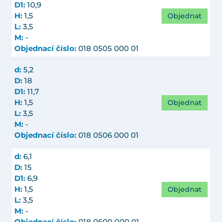
D1:
10,9
Objednat
H:
1,5
L:
3,5
M:
-
Objednací číslo:
018 0505 000 01
d:
5,2
D:
18
D1:
11,7
Objednat
H:
1,5
L:
3,5
M:
-
Objednací číslo:
018 0506 000 01
d:
6,1
D:
15
D1:
6,9
Objednat
H:
1,5
L:
3,5
M:
-