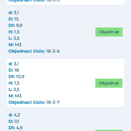
Objednací číslo:
18-3-5
d:
3,1
D:
15
D1:
9,9
Objednat
H:
1,5
L:
3,5
M:
M3
Objednací číslo:
18-3-6
d:
3,1
D:
18
D1:
10,9
Objednat
H:
1,5
L:
3,5
M:
M3
Objednací číslo:
18-3-7
d:
4,2
D:
10
D1:
4,9