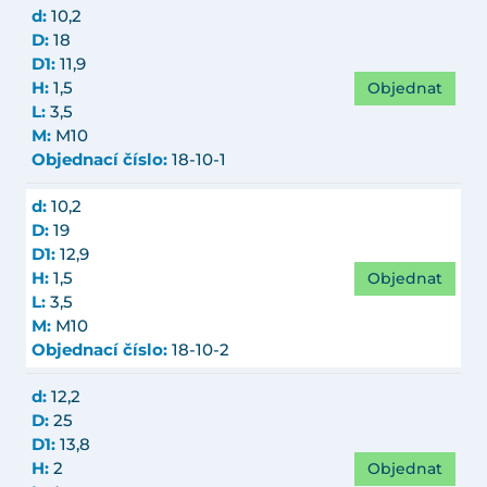
d:
10,2
D:
18
D1:
11,9
Objednat
H:
1,5
L:
3,5
M:
M10
Objednací číslo:
18-10-1
d:
10,2
D:
19
D1:
12,9
Objednat
H:
1,5
L:
3,5
M:
M10
Objednací číslo:
18-10-2
d:
12,2
D:
25
D1:
13,8
Objednat
H:
2