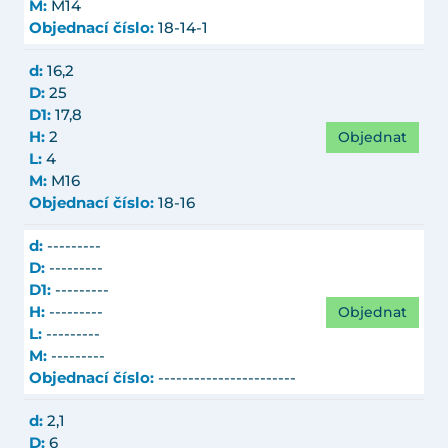
M:
M14
Objednací číslo:
18-14-1
d:
16,2
D:
25
D1:
17,8
Objednat
H:
2
L:
4
M:
M16
Objednací číslo:
18-16
d:
---------
D:
---------
D1:
---------
Objednat
H:
---------
L:
---------
M:
---------
Objednací číslo:
-----------------------
d:
2,1
D:
6