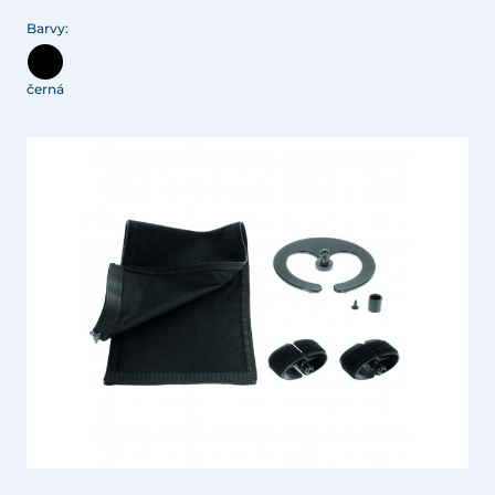
Barvy:
černá