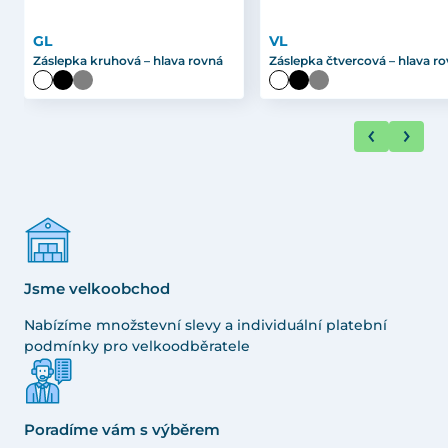
GL
VL
Záslepka kruhová – hlava rovná
Záslepka čtvercová – hlava r
Jsme velkoobchod
Nabízíme množstevní slevy a individuální platební
podmínky pro velkoodběratele
Poradíme vám s výběrem