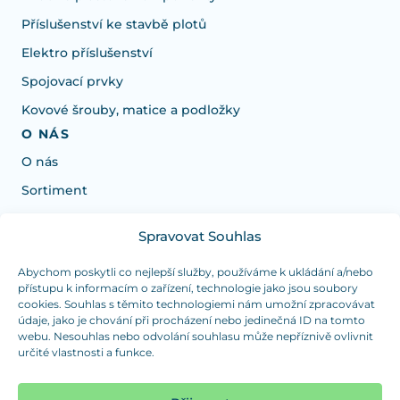
Příslušenství ke stavbě plotů
Elektro příslušenství
Spojovací prvky
Kovové šrouby, matice a podložky
O NÁS
O nás
Sortiment
Spravovat Souhlas
Potřebujete poradit s výběrem?
Jsme tu pro vás Pondělí-Čtvrtek od: 7:30 - 15:30 hodin
Abychom poskytli co nejlepší služby, používáme k ukládání a/nebo
přístupu k informacím o zařízení, technologie jako jsou soubory
a Pátek od 7:30 - 14:30 hodin
cookies. Souhlas s těmito technologiemi nám umožní zpracovávat
údaje, jako je chování při procházení nebo jedinečná ID na tomto
info@dualpraha.cz
+420 725 802 767
webu. Nesouhlas nebo odvolání souhlasu může nepříznivě ovlivnit
určité vlastnosti a funkce.
OSOBNÍ ODBĚR
(platba pouze v hotovosti)