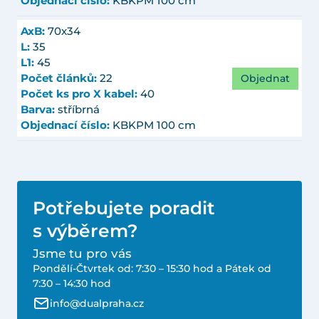
Objednací číslo:
KBKPM 100 cm
AxB:
70x34
L:
35
L1:
45
Objednat
Počet článků:
22
Počet ks pro X kabel:
40
Barva:
stříbrná
Objednací číslo:
KBKPM 100 cm
Potřebujete poradit
s výběrem?
Jsme tu pro vás
Pondělí-Čtvrtek od: 7:30 – 15:30 hod a Pátek od
7:30 – 14:30 hod
info@dualpraha.cz