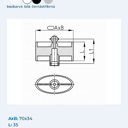
bezbarvá
bílá
černá
stříbrná
AxB:
70x34
L:
35