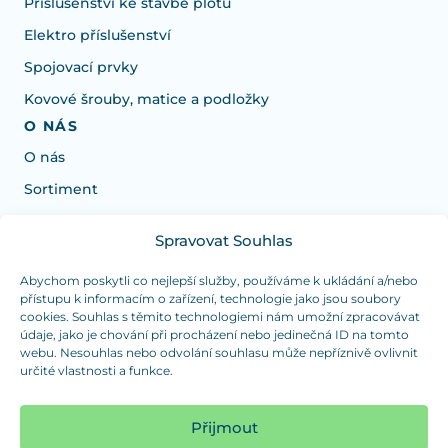
Příslušenství ke stavbě plotů
Elektro příslušenství
Spojovací prvky
Kovové šrouby, matice a podložky
O NÁS
O nás
Sortiment
Spravovat Souhlas
Potřebujete poradit s výběrem?
Jsme tu pro vás Pondělí-Čtvrtek od: 7:30 - 15:30 hodin
Abychom poskytli co nejlepší služby, používáme k ukládání a/nebo
přístupu k informacím o zařízení, technologie jako jsou soubory
a Pátek od 7:30 - 14:30 hodin
cookies. Souhlas s těmito technologiemi nám umožní zpracovávat
údaje, jako je chování při procházení nebo jedinečná ID na tomto
info@dualpraha.cz
+420 725 802 767
webu. Nesouhlas nebo odvolání souhlasu může nepříznivě ovlivnit
určité vlastnosti a funkce.
OSOBNÍ ODBĚR
(platba pouze v hotovosti)
Přijmout
Jsme tu pro vás Pondělí-Čtvrtek od: 7:30 - 15:30 hodin