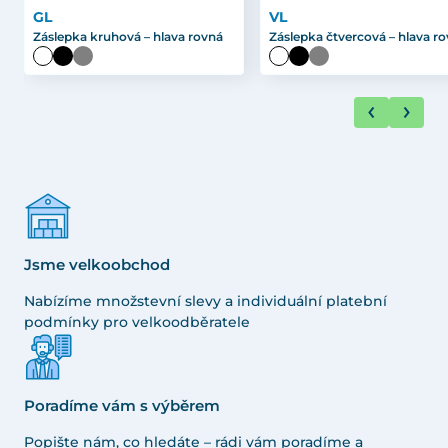
GL
VL
Záslepka kruhová – hlava rovná
Záslepka čtvercová – hlava r
Jsme velkoobchod
Nabízíme množstevní slevy a individuální platební
podmínky pro velkoodběratele
Poradíme vám s výběrem
Popište nám, co hledáte – rádi vám poradíme a