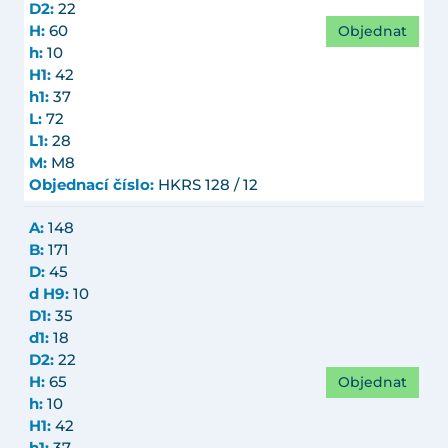
D2:
22
Objednat
H:
60
h:
10
H1:
42
h1:
37
L:
72
L1:
28
M:
M8
Objednací číslo:
HKRS 128 / 12
A:
148
B:
171
D:
45
d H9:
10
D1:
35
d1:
18
D2:
22
Objednat
H:
65
h:
10
H1:
42