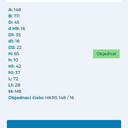
A:
148
B:
711
D:
45
d H9:
16
D1:
35
d1:
18
D2:
22
Objednat
H:
65
h:
10
H1:
42
h1:
37
L:
72
L1:
28
M:
M8
Objednací číslo:
HKRS 148 / 16