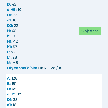
D:
45
d H9:
10
D1:
35
d1:
18
D2:
22
Objednat
H:
60
h:
10
H1:
42
h1:
37
L:
72
L1:
28
M:
M8
Objednací číslo:
HKRS 128 / 10
A:
128
B:
151
D:
45
d H9:
12
D1:
35
d1:
18