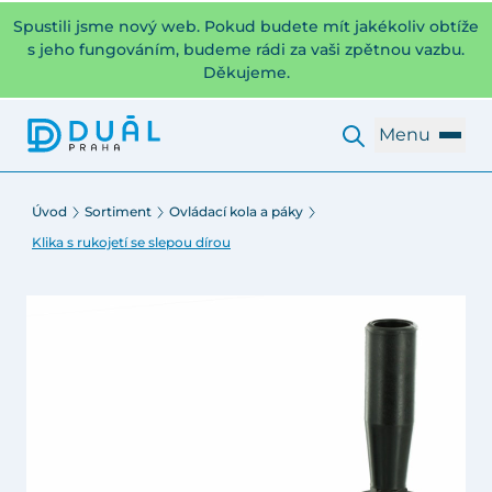
Spustili jsme nový web. Pokud budete mít jakékoliv obtíže
s jeho fungováním, budeme rádi za vaši zpětnou vazbu.
Děkujeme.
Menu
Úvod
Sortiment
Ovládací kola a páky
Klika s rukojetí se slepou dírou