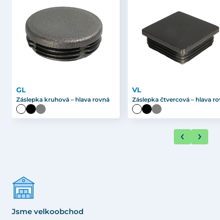
GL
VL
Záslepka kruhová – hlava rovná
Záslepka čtvercová – hlava r
Jsme velkoobchod