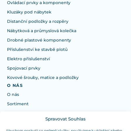
Ovládací prvky a komponenty
Kluzáky pod nábytek
Distanční podložky a rozpěry
Nábytková a průmyslová kolečka
Drobné plastové komponenty
Příslušenství ke stavbě plotů
Elektro příslušenství
Spojovací prvky
Kovové šrouby, matice a podložky
O NÁS
O nás
Sortiment
Spravovat Souhlas
Potřebujete poradit s výběrem?
Jsme tu pro vás Pondělí-Čtvrtek od: 7:30 - 15:30 hodin
Abychom poskytli co nejlepší služby, používáme k ukládání a/nebo