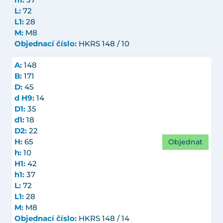
h1:
37
L:
72
L1:
28
M:
M8
Objednací číslo:
HKRS 148 / 10
A:
148
B:
171
D:
45
d H9:
14
D1:
35
d1:
18
D2:
22
Objednat
H:
65
h:
10
H1:
42
h1:
37
L:
72
L1:
28
M:
M8
Objednací číslo:
HKRS 148 / 14