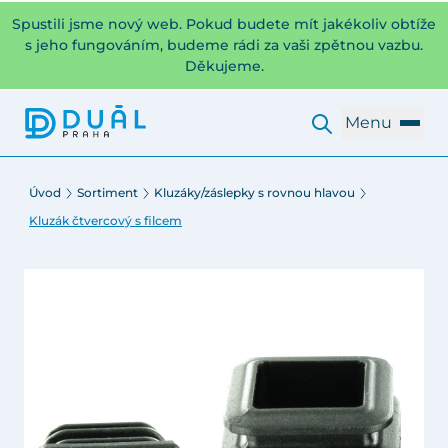
Spustili jsme nový web. Pokud budete mít jakékoliv obtíže
s jeho fungováním, budeme rádi za vaši zpětnou vazbu.
Děkujeme.
Menu
Úvod
Sortiment
Kluzáky/záslepky s rovnou hlavou
Kluzák čtvercový s filcem