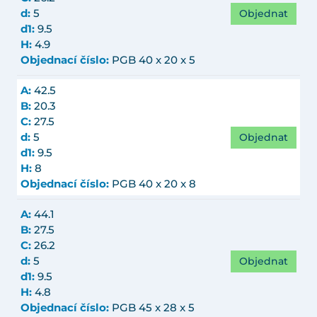
Objednat
d:
5
d1:
9.5
H:
4.9
Objednací číslo:
PGB 40 x 20 x 5
A:
42.5
B:
20.3
C:
27.5
Objednat
d:
5
d1:
9.5
H:
8
Objednací číslo:
PGB 40 x 20 x 8
A:
44.1
B:
27.5
C:
26.2
Objednat
d:
5
d1:
9.5
H:
4.8
Objednací číslo:
PGB 45 x 28 x 5