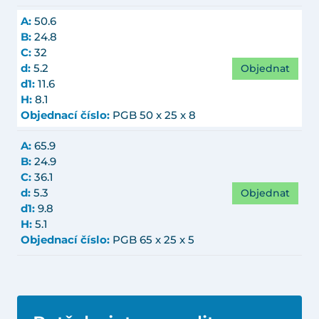
A:
50.6
B:
24.8
C:
32
Objednat
d:
5.2
d1:
11.6
H:
8.1
Objednací číslo:
PGB 50 x 25 x 8
A:
65.9
B:
24.9
C:
36.1
Objednat
d:
5.3
d1:
9.8
H:
5.1
Objednací číslo:
PGB 65 x 25 x 5