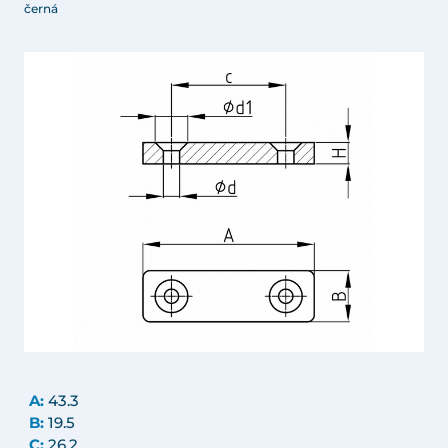
černá
A:
43.3
B:
19.5
C:
26.2