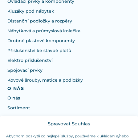
Ovládací prvky a komponenty
Kluzáky pod nábytek
Distanční podložky a rozpěry
Nábytková a průmyslová kolečka
Drobné plastové komponenty
Příslušenství ke stavbě plotů
Elektro příslušenství
Spojovací prvky
Kovové šrouby, matice a podložky
O NÁS
O nás
Sortiment
Spravovat Souhlas
Potřebujete poradit s výběrem?
Jsme tu pro vás Pondělí-Čtvrtek od: 7:30 - 15:30 hodin
Abychom poskytli co nejlepší služby, používáme k ukládání a/nebo