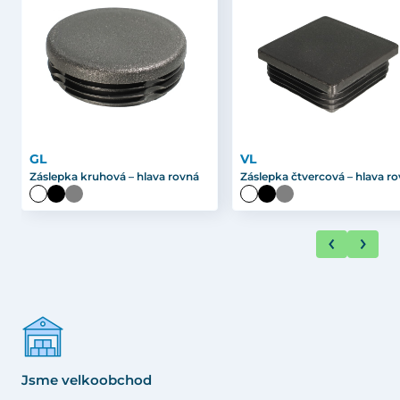
GL
VL
Záslepka kruhová – hlava rovná
Záslepka čtvercová – hlava r
Jsme velkoobchod