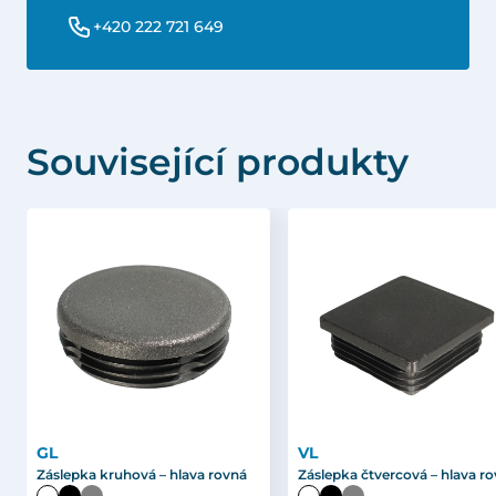
+420 222 721 649
Související produkty
GL
VL
Záslepka kruhová – hlava rovná
Záslepka čtvercová – hlava r