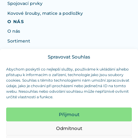
Spojovací prvky
Kovové šrouby, matice a podložky
O NÁS
O nás
Sortiment
Spravovat Souhlas
Potřebujete poradit s výběrem?
Jsme tu pro vás Pondělí-Čtvrtek od: 7:30 - 15:30 hodin
Abychom poskytli co nejlepší služby, používáme k ukládání a/nebo
přístupu k informacím o zařízení, technologie jako jsou soubory
a Pátek od 7:30 - 14:30 hodin
cookies. Souhlas s těmito technologiemi nám umožní zpracovávat
údaje, jako je chování při procházení nebo jedinečná ID na tomto
info@dualpraha.cz
+420 725 802 767
webu. Nesouhlas nebo odvolání souhlasu může nepříznivě ovlivnit
určité vlastnosti a funkce.
OSOBNÍ ODBĚR
(platba pouze v hotovosti)
Přijmout
Jsme tu pro vás Pondělí-Čtvrtek od: 7:30 - 15:30 hodin
a Pátek od 7:30 - 14:30 hodin
Odmítnout
Zobrazit mapu