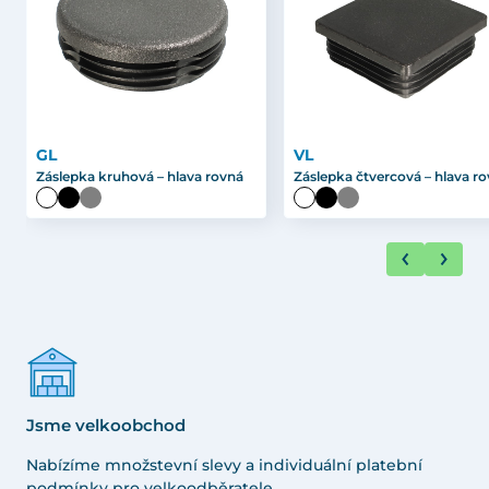
GL
VL
Záslepka kruhová – hlava rovná
Záslepka čtvercová – hlava r
Jsme velkoobchod
Nabízíme množstevní slevy a individuální platební
podmínky pro velkoodběratele