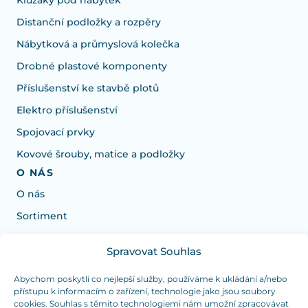
Kluzáky pod nábytek
Distanční podložky a rozpěry
Nábytková a průmyslová kolečka
Drobné plastové komponenty
Příslušenství ke stavbě plotů
Elektro příslušenství
Spojovací prvky
Kovové šrouby, matice a podložky
O NÁS
O nás
Sortiment
Spravovat Souhlas
Potřebujete poradit s výběrem?
Jsme tu pro vás Pondělí-Čtvrtek od: 7:30 - 15:30 hodin
Abychom poskytli co nejlepší služby, používáme k ukládání a/nebo
přístupu k informacím o zařízení, technologie jako jsou soubory
a Pátek od 7:30 - 14:30 hodin
cookies. Souhlas s těmito technologiemi nám umožní zpracovávat