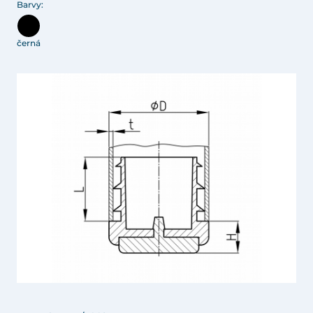
Barvy:
černá