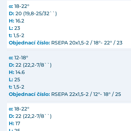
α:
18-22°
D:
20 (19,8-25/32``)
H:
16.2
L:
23
t:
1,5-2
Objednací číslo:
RSEPA 20x1,5-2 / 18°- 22° / 23
α:
12-18°
D:
22 (22,2-7/8``)
H:
14.6
L:
25
t:
1,5-2
Objednací číslo:
RSEPA 22x1,5-2 / 12°- 18° / 25
α:
18-22°
D:
22 (22,2-7/8``)
H:
17
L:
25