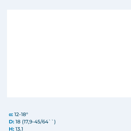
α:
12-18°
D:
18 (17,9-45/64``)
H:
13.1