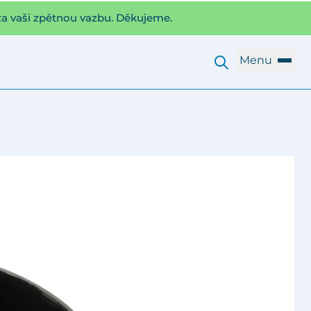
za vaši zpětnou vazbu. Děkujeme.
Menu