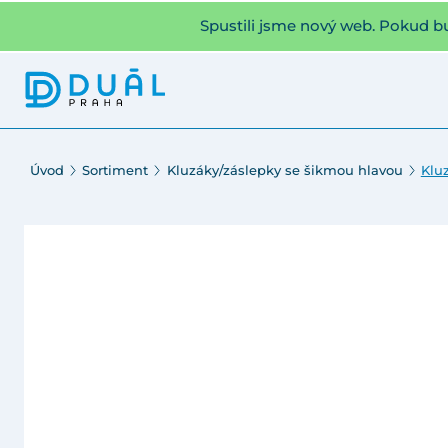
Spustili jsme nový web. Pokud b
Úvod
Sortiment
Kluzáky/záslepky se šikmou hlavou
Klu