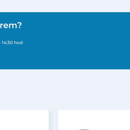
ěrem?
– 14:30 hod