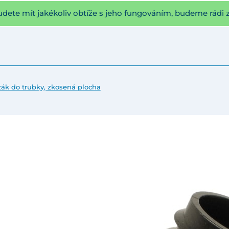
udete mít jakékoliv obtíže s jeho fungováním, budeme rádi 
zák do trubky, zkosená plocha