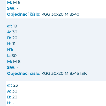
M:
M 8
SW:
-
Objednací číslo:
KGG 30x20 M 8x40
α°:
19
A:
30
B:
20
H:
11
H1:
-
L:
30
M:
M 8
SW:
-
Objednací číslo:
KGG 30x20 M 8x45 ISK
α°:
23
A:
30
B:
20
H:
-