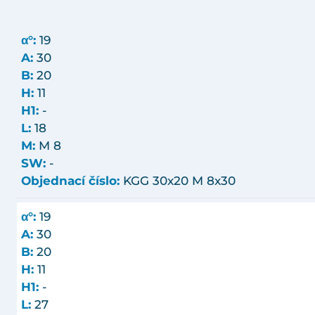
α°:
19
A:
30
B:
20
H:
11
H1:
-
L:
18
M:
M 8
SW:
-
Objednací číslo:
KGG 30x20 M 8x30
α°:
19
A:
30
B:
20
H:
11
H1:
-
L:
27