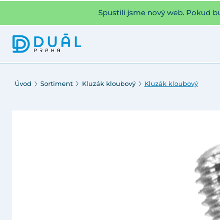
Spustili jsme nový web. Pokud b
Úvod
Sortiment
Kluzák kloubový
Kluzák kloubový