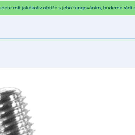
udete mít jakékoliv obtíže s jeho fungováním, budeme rádi 