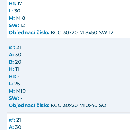
H1:
17
L:
30
M:
M 8
SW:
12
Objednací číslo:
KGG 30x20 M 8x50 SW 12
α°:
21
A:
30
B:
20
H:
11
H1:
-
L:
25
M:
M10
SW:
-
Objednací číslo:
KGG 30x20 M10x40 SO
α°:
21
A:
30