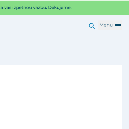
za vaši zpětnou vazbu. Děkujeme.
Menu