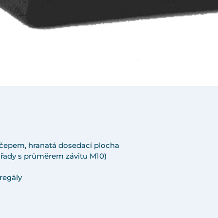
 čepem, hranatá dosedací plocha
í řady s průměrem závitu M10)
regály