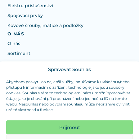
Elektro příslušenství
Spojovací prvky
Kovové šrouby, matice a podložky
O NÁS
O nás
Sortiment
Spravovat Souhlas
Potřebujete poradit s výběrem?
Jsme tu pro vás Pondělí-Čtvrtek od: 7:30 - 15:30 hodin
Abychom poskytli co nejlepší služby, používáme k ukládání a/nebo
přístupu k informacím o zařízení, technologie jako jsou soubory
a Pátek od 7:30 - 14:30 hodin
cookies. Souhlas s těmito technologiemi nám umožní zpracovávat
údaje, jako je chování při procházení nebo jedinečná ID na tomto
info@dualpraha.cz
+420 725 802 767
webu. Nesouhlas nebo odvolání souhlasu může nepříznivě ovlivnit
určité vlastnosti a funkce.
OSOBNÍ ODBĚR
(platba pouze v hotovosti)
Přijmout
Jsme tu pro vás Pondělí-Čtvrtek od: 7:30 - 15:30 hodin
a Pátek od 7:30 - 14:30 hodin