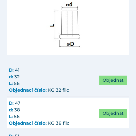
D:
41
d:
32
Objednat
L:
56
Objednací číslo:
KG 32 filc
D:
47
d:
38
Objednat
L:
56
Objednací číslo:
KG 38 filc