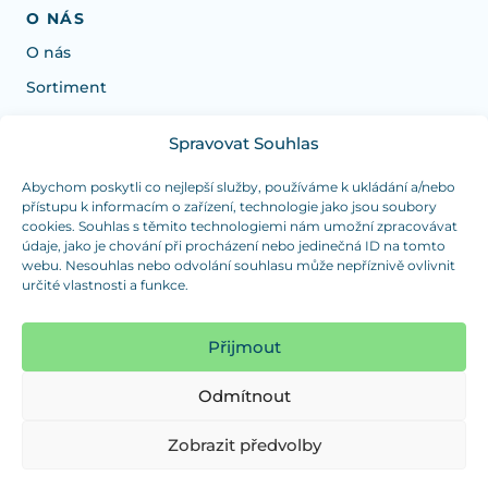
O NÁS
O nás
Sortiment
Spravovat Souhlas
Potřebujete poradit s výběrem?
Jsme tu pro vás Pondělí-Čtvrtek od: 7:30 - 15:30 hodin
Abychom poskytli co nejlepší služby, používáme k ukládání a/nebo
přístupu k informacím o zařízení, technologie jako jsou soubory
a Pátek od 7:30 - 14:30 hodin
cookies. Souhlas s těmito technologiemi nám umožní zpracovávat
údaje, jako je chování při procházení nebo jedinečná ID na tomto
info@dualpraha.cz
+420 725 802 767
webu. Nesouhlas nebo odvolání souhlasu může nepříznivě ovlivnit
určité vlastnosti a funkce.
OSOBNÍ ODBĚR
(platba pouze v hotovosti)
Přijmout
Jsme tu pro vás Pondělí-Čtvrtek od: 7:30 - 15:30 hodin
a Pátek od 7:30 - 14:30 hodin
Odmítnout
Zobrazit mapu
Zobrazit předvolby