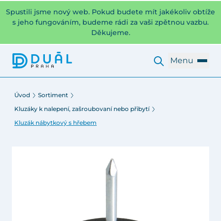
Spustili jsme nový web. Pokud budete mít jakékoliv obtíže
s jeho fungováním, budeme rádi za vaši zpětnou vazbu.
Děkujeme.
Menu
Úvod
Sortiment
Kluzáky k nalepení, zašroubovaní nebo přibytí
Kluzák nábytkový s hřebem