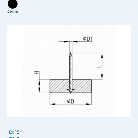
černá
D:
15