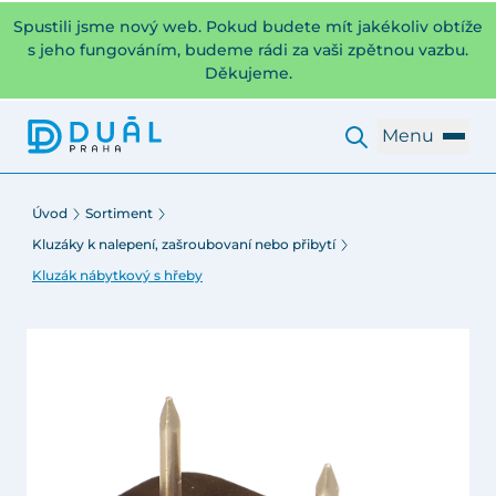
Spustili jsme nový web. Pokud budete mít jakékoliv obtíže
s jeho fungováním, budeme rádi za vaši zpětnou vazbu.
Děkujeme.
Menu
Úvod
Sortiment
Kluzáky k nalepení, zašroubovaní nebo přibytí
Kluzák nábytkový s hřeby