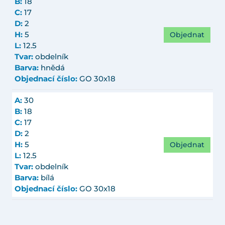
B:
18
C:
17
D:
2
Objednat
H:
5
L:
12.5
Tvar:
obdelník
Barva:
hnědá
Objednací číslo:
GO 30x18
A:
30
B:
18
C:
17
D:
2
Objednat
H:
5
L:
12.5
Tvar:
obdelník
Barva:
bílá
Objednací číslo:
GO 30x18