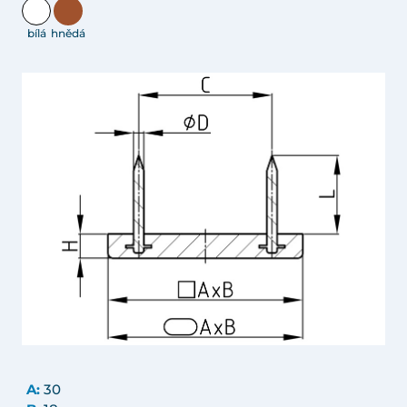
bílá
hnědá
A:
30