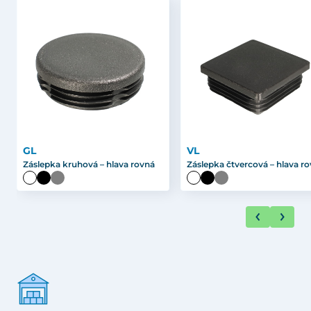
GL
VL
Záslepka kruhová – hlava rovná
Záslepka čtvercová – hlava r