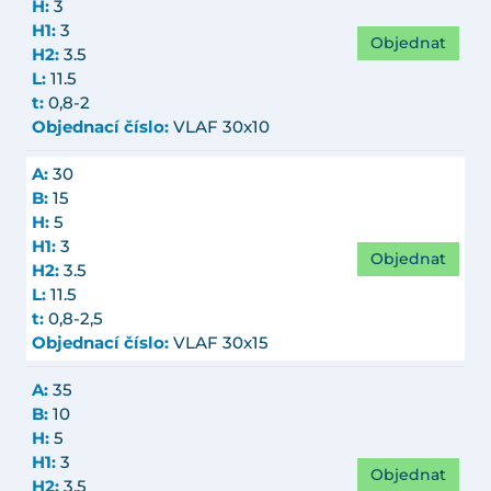
H:
3
H1:
3
Objednat
H2:
3.5
L:
11.5
t:
0,8-2
Objednací číslo:
VLAF 30x10
A:
30
B:
15
H:
5
H1:
3
Objednat
H2:
3.5
L:
11.5
t:
0,8-2,5
Objednací číslo:
VLAF 30x15
A:
35
B:
10
H:
5
H1:
3
Objednat
H2:
3.5