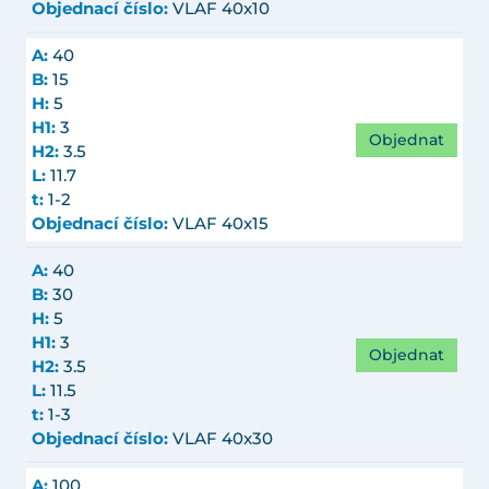
Objednací číslo:
VLAF 40x10
A:
40
B:
15
H:
5
H1:
3
Objednat
H2:
3.5
L:
11.7
t:
1-2
Objednací číslo:
VLAF 40x15
A:
40
B:
30
H:
5
H1:
3
Objednat
H2:
3.5
L:
11.5
t:
1-3
Objednací číslo:
VLAF 40x30
A:
100