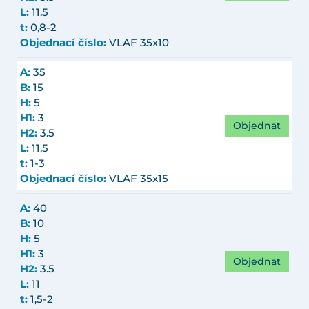
L:
11.5
t:
0,8-2
Objednací číslo:
VLAF 35x10
A:
35
B:
15
H:
5
H1:
3
Objednat
H2:
3.5
L:
11.5
t:
1-3
Objednací číslo:
VLAF 35x15
A:
40
B:
10
H:
5
H1:
3
Objednat
H2:
3.5
L:
11
t:
1,5-2