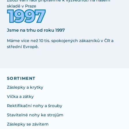
Zboží vám rádi připravíme k vyzvednutí na našem
skladě v Praze
Jsme na trhu od roku 1997
Máme více než 10 tis. spokojených zákazníků v ČR a
střední Evropě.
SORTIMENT
Záslepky a krytky
Víčka a zátky
Rektifikační nohy a šrouby
Stavitelné nohy ke strojům
Záslepky se závitem