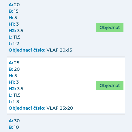
A:
20
B:
15
H:
5
H1:
3
Objednat
H2:
3.5
L:
11.5
t:
1-2
Objednací číslo:
VLAF 20x15
A:
25
B:
20
H:
5
H1:
3
Objednat
H2:
3.5
L:
11.5
t:
1-3
Objednací číslo:
VLAF 25x20
A:
30
B:
10