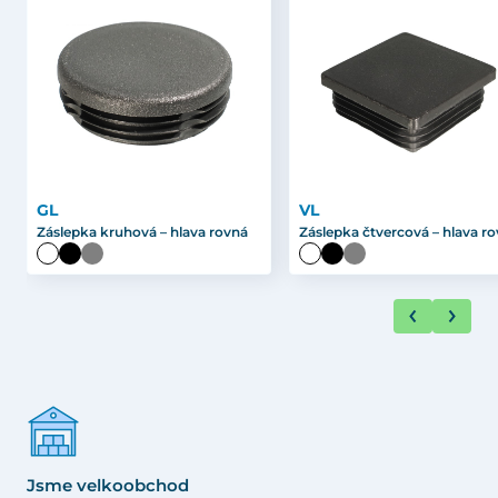
GL
VL
Záslepka kruhová – hlava rovná
Záslepka čtvercová – hlava r
Jsme velkoobchod