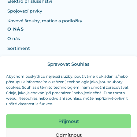
Elektro příslušenství
Spojovací prvky
Kovové šrouby, matice a podložky
O NÁS
O nás
Sortiment
Spravovat Souhlas
Potřebujete poradit s výběrem?
Jsme tu pro vás Pondělí-Čtvrtek od: 7:30 - 15:30 hodin
Abychom poskytli co nejlepší služby, používáme k ukládání a/nebo
přístupu k informacím o zařízení, technologie jako jsou soubory
a Pátek od 7:30 - 14:30 hodin
cookies. Souhlas s těmito technologiemi nám umožní zpracovávat
údaje, jako je chování při procházení nebo jedinečná ID na tomto
info@dualpraha.cz
+420 725 802 767
webu. Nesouhlas nebo odvolání souhlasu může nepříznivě ovlivnit
určité vlastnosti a funkce.
OSOBNÍ ODBĚR
(platba pouze v hotovosti)
Přijmout
Jsme tu pro vás Pondělí-Čtvrtek od: 7:30 - 15:30 hodin
a Pátek od 7:30 - 14:30 hodin
Odmítnout