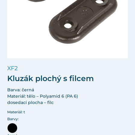
XF2
Kluzák plochý s filcem
Barva: černá
Materiál: tělo – Polyamid 6 (PA 6)
dosedací plocha – filc
Materiál: t
Barvy: