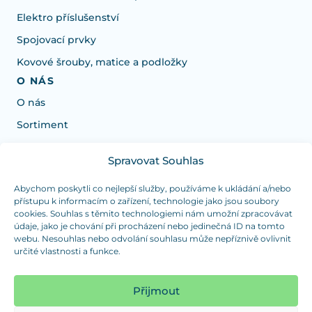
Elektro příslušenství
Spojovací prvky
Kovové šrouby, matice a podložky
O NÁS
O nás
Sortiment
Spravovat Souhlas
Potřebujete poradit s výběrem?
Jsme tu pro vás Pondělí-Čtvrtek od: 7:30 - 15:30 hodin
Abychom poskytli co nejlepší služby, používáme k ukládání a/nebo
přístupu k informacím o zařízení, technologie jako jsou soubory
a Pátek od 7:30 - 14:30 hodin
cookies. Souhlas s těmito technologiemi nám umožní zpracovávat
údaje, jako je chování při procházení nebo jedinečná ID na tomto
info@dualpraha.cz
+420 725 802 767
webu. Nesouhlas nebo odvolání souhlasu může nepříznivě ovlivnit
určité vlastnosti a funkce.
OSOBNÍ ODBĚR
(platba pouze v hotovosti)
Přijmout
Jsme tu pro vás Pondělí-Čtvrtek od: 7:30 - 15:30 hodin
a Pátek od 7:30 - 14:30 hodin