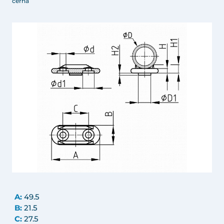
černá
A:
49.5
B:
21.5
C:
27.5