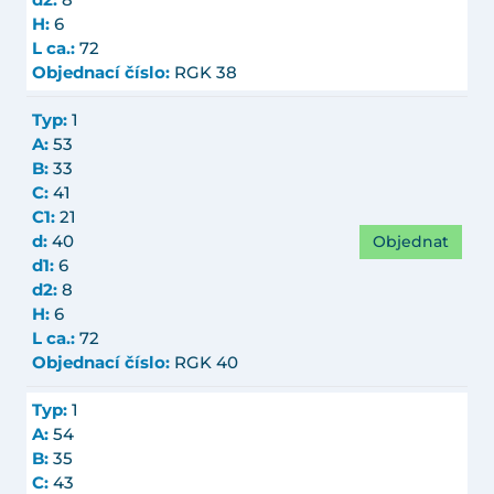
d2:
8
H:
6
L ca.:
72
Objednací číslo:
RGK 38
Typ:
1
A:
53
B:
33
C:
41
C1:
21
Objednat
d:
40
d1:
6
d2:
8
H:
6
L ca.:
72
Objednací číslo:
RGK 40
Typ:
1
A:
54
B:
35
C:
43