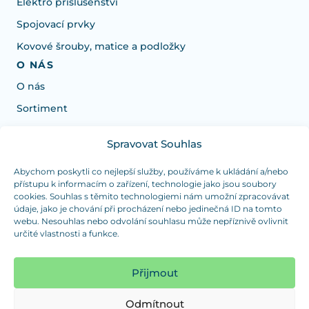
Elektro příslušenství
Spojovací prvky
Kovové šrouby, matice a podložky
O NÁS
O nás
Sortiment
Spravovat Souhlas
Potřebujete poradit s výběrem?
Jsme tu pro vás Pondělí-Čtvrtek od: 7:30 - 15:30 hodin
Abychom poskytli co nejlepší služby, používáme k ukládání a/nebo
přístupu k informacím o zařízení, technologie jako jsou soubory
a Pátek od 7:30 - 14:30 hodin
cookies. Souhlas s těmito technologiemi nám umožní zpracovávat
údaje, jako je chování při procházení nebo jedinečná ID na tomto
info@dualpraha.cz
+420 725 802 767
webu. Nesouhlas nebo odvolání souhlasu může nepříznivě ovlivnit
určité vlastnosti a funkce.
OSOBNÍ ODBĚR
(platba pouze v hotovosti)
Přijmout
Jsme tu pro vás Pondělí-Čtvrtek od: 7:30 - 15:30 hodin
a Pátek od 7:30 - 14:30 hodin
Odmítnout