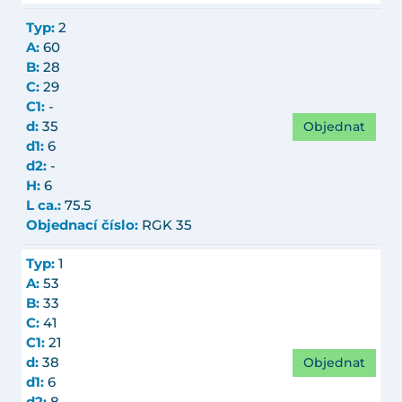
Typ:
2
A:
60
B:
28
C:
29
C1:
-
Objednat
d:
35
d1:
6
d2:
-
H:
6
L ca.:
75.5
Objednací číslo:
RGK 35
Typ:
1
A:
53
B:
33
C:
41
C1:
21
Objednat
d:
38
d1:
6