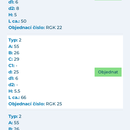
d1:
6
d2:
8
H:
5
L ca.:
50
Objednací číslo:
RGK 22
Typ:
2
A:
55
B:
26
C:
29
C1:
-
Objednat
d:
25
d1:
6
d2:
-
H:
5.5
L ca.:
66
Objednací číslo:
RGK 25
Typ:
2
A:
55
B:
26