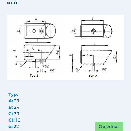
černá
Typ:
1
A:
39
B:
24
C:
33
C1:
16
Objednat
d:
22