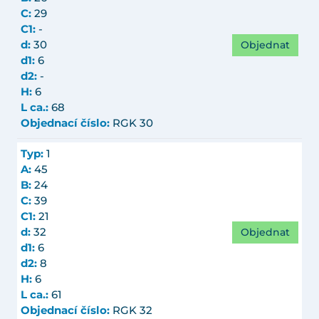
C:
29
C1:
-
Objednat
d:
30
d1:
6
d2:
-
H:
6
L ca.:
68
Objednací číslo:
RGK 30
Typ:
1
A:
45
B:
24
C:
39
C1:
21
Objednat
d:
32
d1:
6
d2:
8
H:
6
L ca.:
61
Objednací číslo:
RGK 32