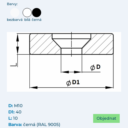
Barvy:
bezbarvá
bílá
černá
D:
M10
D1:
40
Objednat
L:
10
Barva:
černá (RAL 9005)