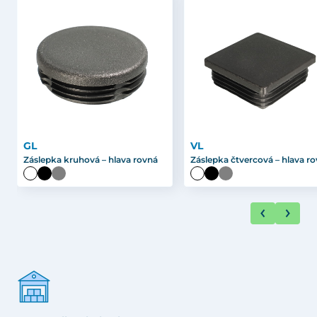
GL
VL
Záslepka kruhová – hlava rovná
Záslepka čtvercová – hlava r