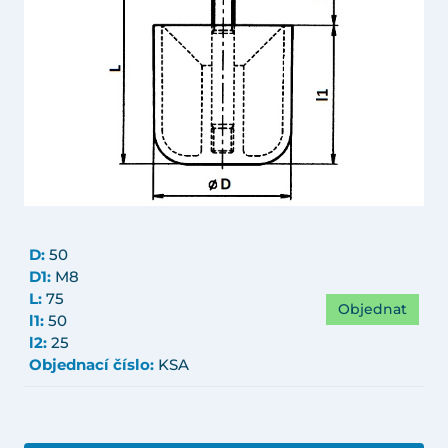
D:
50
D1:
M8
L:
75
Objednat
l1:
50
l2:
25
Objednací číslo:
KSA