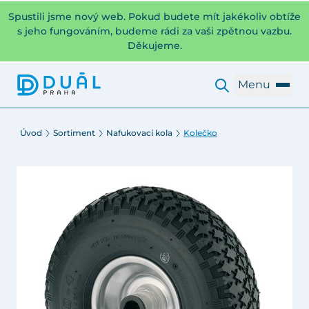
Spustili jsme nový web. Pokud budete mít jakékoliv obtíže
s jeho fungováním, budeme rádi za vaši zpětnou vazbu.
Děkujeme.
Menu
Úvod
Sortiment
Nafukovací kola
Kolečko