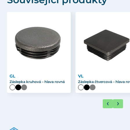
GL
VL
Záslepka kruhová – hlava rovná
Záslepka čtvercová – hlava r