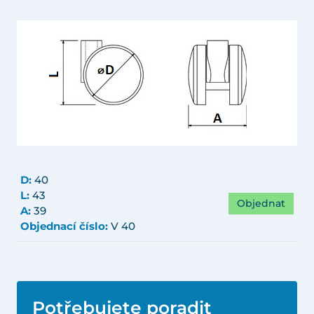
D:
40
L:
43
Objednat
A:
39
Objednací číslo:
V 40
Potřebujete poradit