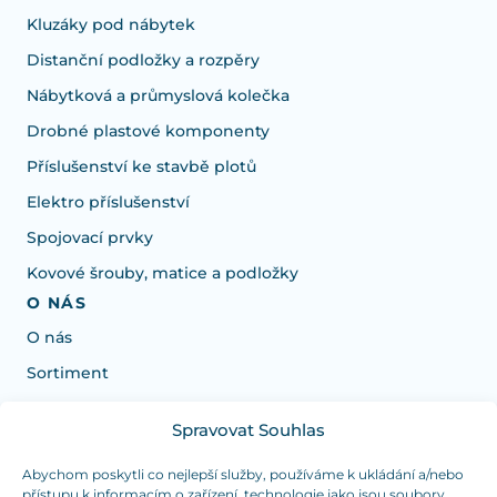
Kluzáky pod nábytek
Distanční podložky a rozpěry
Nábytková a průmyslová kolečka
Drobné plastové komponenty
Příslušenství ke stavbě plotů
Elektro příslušenství
Spojovací prvky
Kovové šrouby, matice a podložky
O NÁS
O nás
Sortiment
Spravovat Souhlas
Potřebujete poradit s výběrem?
Jsme tu pro vás Pondělí-Čtvrtek od: 7:30 - 15:30 hodin
Abychom poskytli co nejlepší služby, používáme k ukládání a/nebo
přístupu k informacím o zařízení, technologie jako jsou soubory