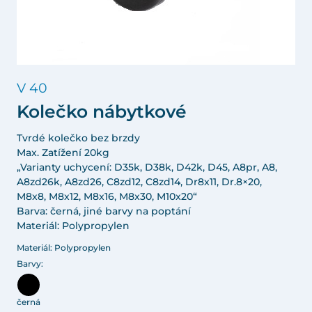
V 40
Kolečko nábytkové
Tvrdé kolečko bez brzdy
Max. Zatížení 20kg
„Varianty uchycení: D35k, D38k, D42k, D45, A8pr, A8,
A8zd26k, A8zd26, C8zd12, C8zd14, Dr8x11, Dr.8×20,
M8x8, M8x12, M8x16, M8x30, M10x20“
Barva: černá, jiné barvy na poptání
Materiál: Polypropylen
Materiál: Polypropylen
Barvy:
černá