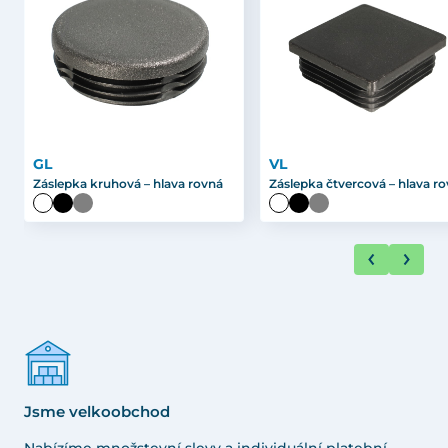
GL
VL
Záslepka kruhová – hlava rovná
Záslepka čtvercová – hlava r
Jsme velkoobchod