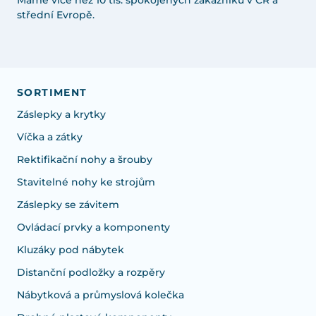
Máme více než 10 tis. spokojených zákazníků v ČR a
střední Evropě.
SORTIMENT
Záslepky a krytky
Víčka a zátky
Rektifikační nohy a šrouby
Stavitelné nohy ke strojům
Záslepky se závitem
Ovládací prvky a komponenty
Kluzáky pod nábytek
Distanční podložky a rozpěry
Nábytková a průmyslová kolečka