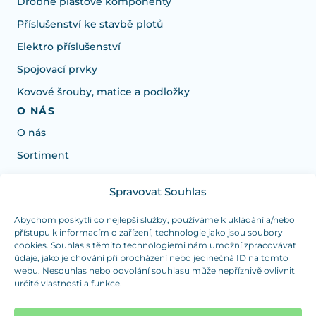
Drobné plastové komponenty
Příslušenství ke stavbě plotů
Elektro příslušenství
Spojovací prvky
Kovové šrouby, matice a podložky
O NÁS
O nás
Sortiment
Spravovat Souhlas
Potřebujete poradit s výběrem?
Jsme tu pro vás Pondělí-Čtvrtek od: 7:30 - 15:30 hodin
Abychom poskytli co nejlepší služby, používáme k ukládání a/nebo
přístupu k informacím o zařízení, technologie jako jsou soubory
a Pátek od 7:30 - 14:30 hodin
cookies. Souhlas s těmito technologiemi nám umožní zpracovávat
údaje, jako je chování při procházení nebo jedinečná ID na tomto
info@dualpraha.cz
+420 725 802 767
webu. Nesouhlas nebo odvolání souhlasu může nepříznivě ovlivnit
určité vlastnosti a funkce.
OSOBNÍ ODBĚR
(platba pouze v hotovosti)