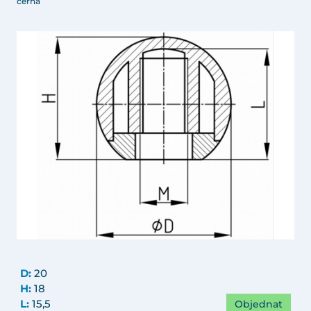
černá
D:
20
H:
18
Objednat
L:
15,5