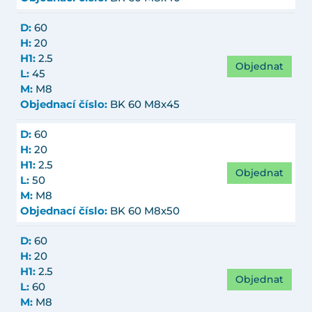
D:
60
H:
20
H1:
2.5
Objednat
L:
45
M:
M8
Objednací číslo:
BK 60 M8x45
D:
60
H:
20
H1:
2.5
Objednat
L:
50
M:
M8
Objednací číslo:
BK 60 M8x50
D:
60
H:
20
H1:
2.5
Objednat
L:
60
M:
M8