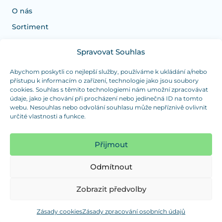
O nás
Sortiment
Spravovat Souhlas
Potřebujete poradit s výběrem?
Jsme tu pro vás Pondělí-Čtvrtek od: 7:30 - 15:30 hodin
Abychom poskytli co nejlepší služby, používáme k ukládání a/nebo
přístupu k informacím o zařízení, technologie jako jsou soubory
a Pátek od 7:30 - 14:30 hodin
cookies. Souhlas s těmito technologiemi nám umožní zpracovávat
údaje, jako je chování při procházení nebo jedinečná ID na tomto
info@dualpraha.cz
+420 725 802 767
webu. Nesouhlas nebo odvolání souhlasu může nepříznivě ovlivnit
určité vlastnosti a funkce.
OSOBNÍ ODBĚR
(platba pouze v hotovosti)
Přijmout
Jsme tu pro vás Pondělí-Čtvrtek od: 7:30 - 15:30 hodin
a Pátek od 7:30 - 14:30 hodin
Odmítnout
Zobrazit mapu
Zobrazit předvolby
Zásady cookies
Zásady zpracování osobních údajů