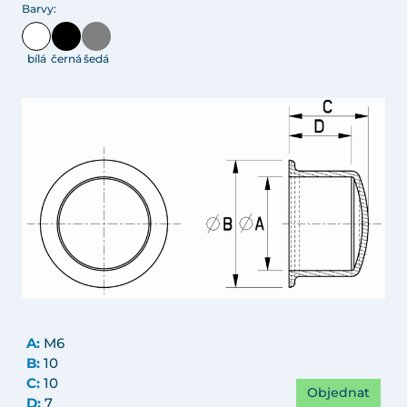
Barvy:
bílá
černá
šedá
A:
M6
B:
10
C:
10
Objednat
D:
7