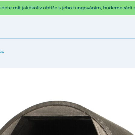
udete mít jakékoliv obtíže s jeho fungováním, budeme rádi 
ic