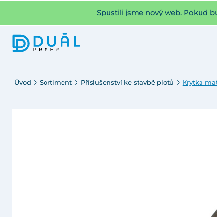
Spustili jsme nový web. Pokud b
Úvod
Sortiment
Příslušenství ke stavbě plotů
Krytka mat