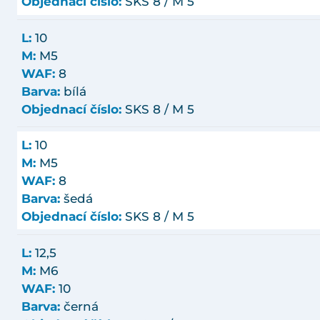
Objednací číslo:
SKS 8 / M 5
L:
10
M:
M5
WAF:
8
Barva:
bílá
Objednací číslo:
SKS 8 / M 5
L:
10
M:
M5
WAF:
8
Barva:
šedá
Objednací číslo:
SKS 8 / M 5
L:
12,5
M:
M6
WAF:
10
Barva:
černá