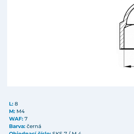
L:
8
M:
M4
WAF:
7
Barva:
černá
Objednací číslo:
SKS 7 / M 4