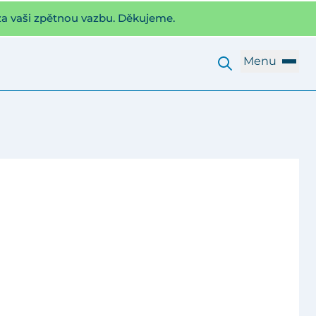
za vaši zpětnou vazbu. Děkujeme.
Menu