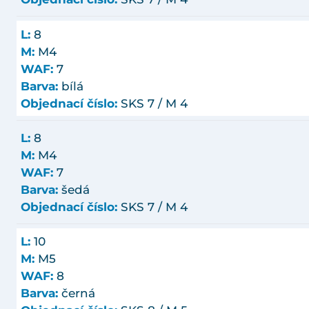
L:
8
M:
M4
WAF:
7
Barva:
bílá
Objednací číslo:
SKS 7 / M 4
L:
8
M:
M4
WAF:
7
Barva:
šedá
Objednací číslo:
SKS 7 / M 4
L:
10
M:
M5
WAF:
8
Barva:
černá