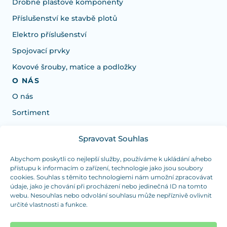
Drobné plastové komponenty
Příslušenství ke stavbě plotů
Elektro příslušenství
Spojovací prvky
Kovové šrouby, matice a podložky
O NÁS
O nás
Sortiment
Spravovat Souhlas
Potřebujete poradit s výběrem?
Jsme tu pro vás Pondělí-Čtvrtek od: 7:30 - 15:30 hodin
Abychom poskytli co nejlepší služby, používáme k ukládání a/nebo
přístupu k informacím o zařízení, technologie jako jsou soubory
a Pátek od 7:30 - 14:30 hodin
cookies. Souhlas s těmito technologiemi nám umožní zpracovávat
údaje, jako je chování při procházení nebo jedinečná ID na tomto
info@dualpraha.cz
+420 725 802 767
webu. Nesouhlas nebo odvolání souhlasu může nepříznivě ovlivnit
určité vlastnosti a funkce.
OSOBNÍ ODBĚR
(platba pouze v hotovosti)