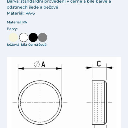
Barva: standardní provedení v černé a bílé barvě a
odstínech šedé a béžové
Materiál: PA-6
Materiál: PA
Barvy:
béžová
bílá
černá
šedá