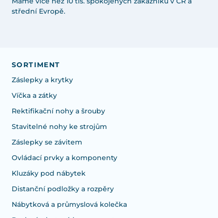
Máme více než 10 tis. spokojených zákazníků v ČR a
střední Evropě.
SORTIMENT
Záslepky a krytky
Víčka a zátky
Rektifikační nohy a šrouby
Stavitelné nohy ke strojům
Záslepky se závitem
Ovládací prvky a komponenty
Kluzáky pod nábytek
Distanční podložky a rozpěry
Nábytková a průmyslová kolečka