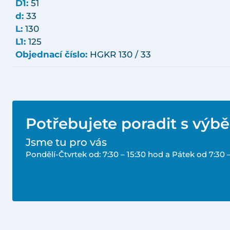
D1:
51
d:
33
L:
130
L1:
125
Objednací číslo:
HGKR 130 / 33
Potřebujete poradit s výb
Jsme tu pro vás
Pondělí-Čtvrtek od: 7:30 – 15:30 hod a Pátek od 7:30 