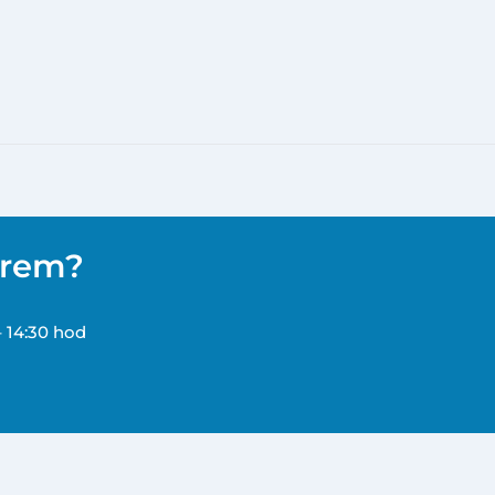
ěrem?
– 14:30 hod