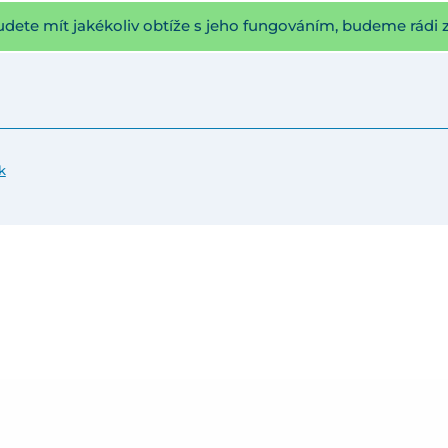
udete mít jakékoliv obtíže s jeho fungováním, budeme rádi 
k