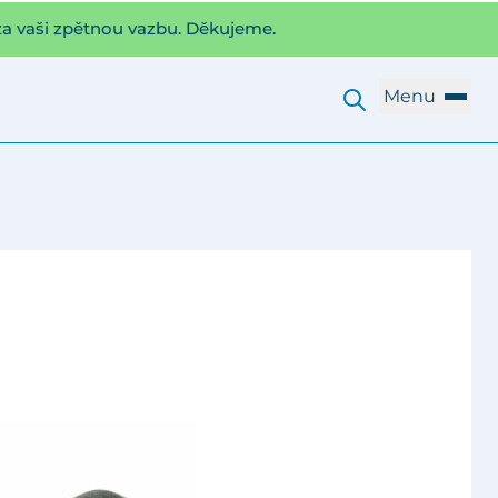
za vaši zpětnou vazbu. Děkujeme.
Menu