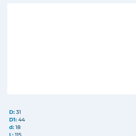
D:
31
D1:
44
d:
18
L:
115