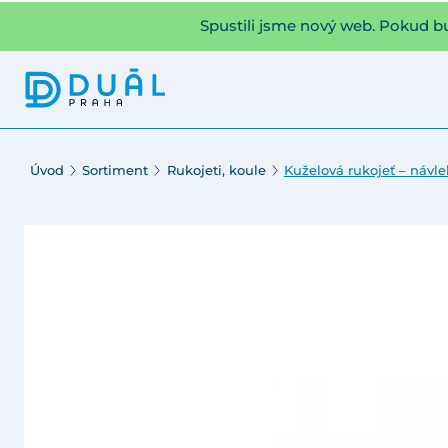
Spustili jsme nový web. Pokud b
Úvod
Sortiment
Rukojeti, koule
Kuželová rukojeť – návle