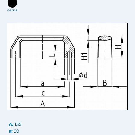
černá
A:
135
a:
99