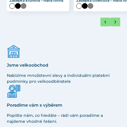
Záslepka kruhová – hlava rovná
Záslepka čtvercová – hlava r
Jsme velkoobchod
Nabízíme množstevní slevy a individuální platební
podmínky pro velkoodběratele
Poradíme vám s výběrem
Popište nám, co hledáte – rádi vám poradíme a
najdeme vhodné řešení.