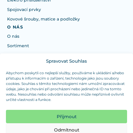
Elektro příslušenství
Spojovací prvky
Kovové šrouby, matice a podložky
O NÁS
O nás
Sortiment
Spravovat Souhlas
Potřebujete poradit s výběrem?
Jsme tu pro vás Pondělí-Čtvrtek od: 7:30 - 15:30 hodin
Abychom poskytli co nejlepší služby, používáme k ukládání a/nebo
přístupu k informacím o zařízení, technologie jako jsou soubory
a Pátek od 7:30 - 14:30 hodin
cookies. Souhlas s těmito technologiemi nám umožní zpracovávat
údaje, jako je chování při procházení nebo jedinečná ID na tomto
info@dualpraha.cz
+420 725 802 767
webu. Nesouhlas nebo odvolání souhlasu může nepříznivě ovlivnit
určité vlastnosti a funkce.
OSOBNÍ ODBĚR
(platba pouze v hotovosti)
Přijmout
Jsme tu pro vás Pondělí-Čtvrtek od: 7:30 - 15:30 hodin
a Pátek od 7:30 - 14:30 hodin
Odmítnout