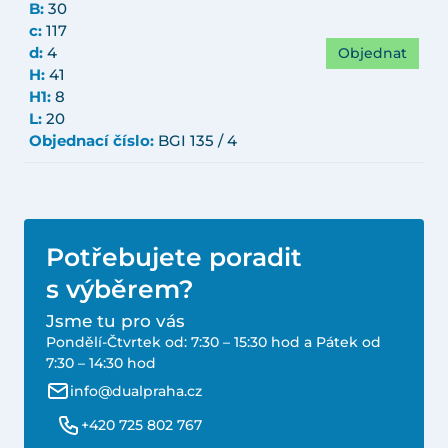
B:
30
c:
117
Objednat
d:
4
H:
41
H1:
8
L:
20
Objednací číslo:
BGI 135 / 4
Potřebujete poradit
s výběrem?
Jsme tu pro vás
Pondělí-Čtvrtek od: 7:30 – 15:30 hod a Pátek od
7:30 – 14:30 hod
info@dualpraha.cz
+420 725 802 767